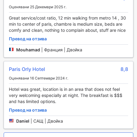
да комбинира комфорт с активен отдих на открито.
Оценявани 25 Декември 2025 г.
Удобства в Campanile Rungis - Orly
Great service/cost ratio, 12 min walking from metro 14 , 30
min to center of paris, chambre is medium size, beds are
Хотел Campanile Rungis - Orly предлага редица
comfy and clean, nothing to complain about, stuff are nice
удобства, които осигуряват комфорт и удобство за
Превод на отзива
всички свои гости. На разположение е консиерж, който
е готов да помогне с информация и съвети за местни
Mouhamad
|
Франция | Двойка
атракции, транспорт и резервации, което прави
престоя ви в Париж още по-приятен. Освен това,
безплатният Wi-Fi в стаите и публичните зони ви
Paris Orly Hotel
8,8
позволява да останете свързани с близките си или
просто да планирате следващите си стъпки в града.
Оценявани 16 Септември 2024 г.
Допълнителни удобства като зона за пушачи, експресно
Hotel was great, location is in an area that does not feel
настаняване и напускане, както и съхранение на багаж,
very welcoming especially at night. The breakfast is $$$
осигуряват максимално удобство на гостите. За тези,
and has limited options.
които искат да се насладят на бързи закуски или
напитки, в хотела има автомат за продажба и малък
Превод на отзива
магазин за удобство, където можете да намерите
всичко необходимо. С ежедневното почистване на
Daniel
|
САЩ | Двойка
стаите, Campanile Rungis - Orly гарантира, че вашият
престой ще бъде не само удобен, но и безпроблемен.