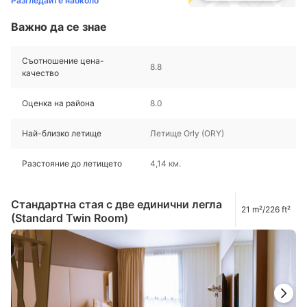
Разгледайте наоколо
Важно да се знае
Съотношение цена-
8.8
качество
Оценка на района
8.0
Най-близко летище
Летище Orly (ORY)
Разстояние до летището
4,14 км.
Стандартна стая с две единични легла
21 m²/226 ft²
(Standard Twin Room)