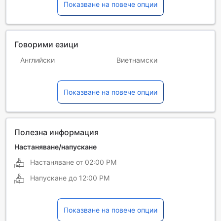
Показване на повече опции
Говорими езици
Английски
Виетнамски
Испански
Италиански
Показване на повече опции
Немски
Португалски
Руски
Френски
Хинди
Полезна информация
Настаняване/напускане
Настаняване от
02:00 PM
Напускане до
12:00 PM
Показване на повече опции