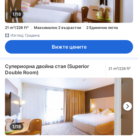
1/18
21 m²/226 ft²
Максимално 2 възрастни
2 Единични легла
Изглед: Градина
Вижте цените
Супериорна двойна стая (Superior
21 m²/226 ft²
Double Room)
1/18