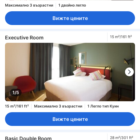
Максимално 3 възрастни
1 двойно легло
Вижте цените
Executive Room
15 m²/161 ft²
1/5
15 m²/161 ft²
Максимално 3 възрастни
1 Легло тип Куин
Вижте цените
Basic Double Room
28 m²/301 ft²