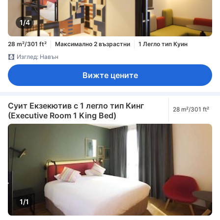
1/4
28 m²/301 ft²
Максимално 2 възрастни
1 Легло тип Куин
Изглед: Навън
Вижте цените
Суит Екзекютив с 1 легло тип Кинг
28 m²/301 ft²
(Executive Room 1 King Bed)
1/1