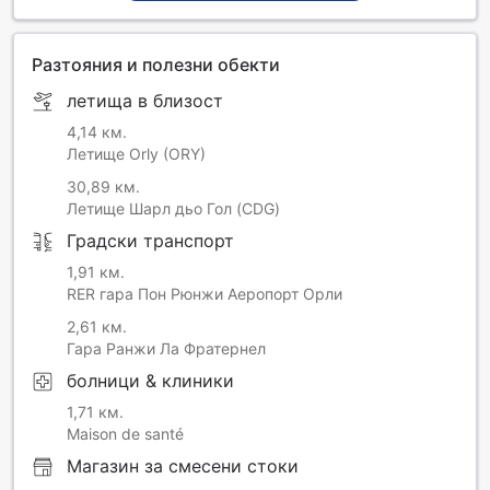
Разтояния и полезни обекти
летища в близост
4,14 км.
Летище Orly (ORY)
30,89 км.
Летище Шарл дьо Гол (CDG)
Градски транспорт
1,91 км.
RER гара Пон Рюнжи Аеропорт Орли
2,61 км.
Гара Ранжи Ла Фратернел
болници & клиники
1,71 км.
Maison de santé
Магазин за смесени стоки