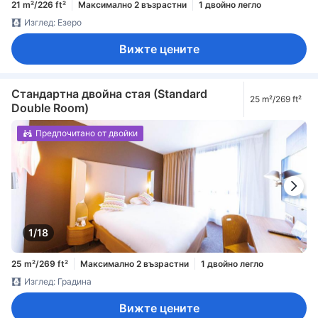
21 m²/226 ft²
Максимално 2 възрастни
1 двойно легло
Изглед: Езеро
Вижте цените
Стандартна двойна стая (Standard
25 m²/269 ft²
Double Room)
Предпочитано от двойки
1/18
25 m²/269 ft²
Максимално 2 възрастни
1 двойно легло
Изглед: Градина
Вижте цените