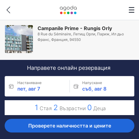
Campanile Prime - Rungis Orly
8 Rue du Séminaire, Летищ Орли, Париж, Ил дьо
Франс, Франция, 94550
Направете онлайн резервация
Настаняване
Напускане
пет, авг 7
съб, авг 8
1
2
0
Стая
Възрастни
Деца
Проверете наличността и цените