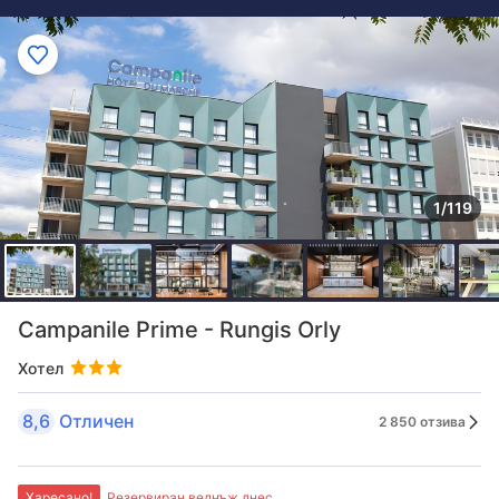
1/119
Campanile Prime - Rungis Orly
Хотел
8,6
Отличен
2 850 отзива
Харесано!
Резервиран веднъж днес