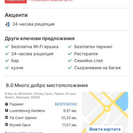
Акценти
24-часова рецепция
Други ключови предложения
Безплатна Wi-Fi връзка
Безплатен паркинг
24-часова рецепция
Ресторанти
Бар
Семейна стая
кухня
Съхраняване на багаж
8.0
Много добро местоположение
8 Rue du Séminaire, Летищ Орли, Париж, Ил дьо
Франс, Франция, 94550
Паркинг
БЕЗПЛАТНО
Luxembourg Gardens
9,37 км.
Ла Сент-Шапел
10,32 км.
Музей Орсе
11,07 км.
Вижте картата