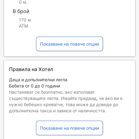
0 м.
В брой
170 м.
ATM
Показване на повече опции
Правила на Хотел
Деца и допълнителни легла
Бебета от 0 до 0 години
Настаняват се безплатно, ако използват
съществуващите легла. Имайте предвид, че ако ви е
нужно бебешко креватче, това може да доведе до
допълнителна такса и зависи от наличността.
Деца от 1 до 10
Безплатен престой, ако се използват наличните легла.
Показване на повече опции
Гостите, навършили {0} години, се считат за възрастни
Възможността за допълнителни легла зависи от