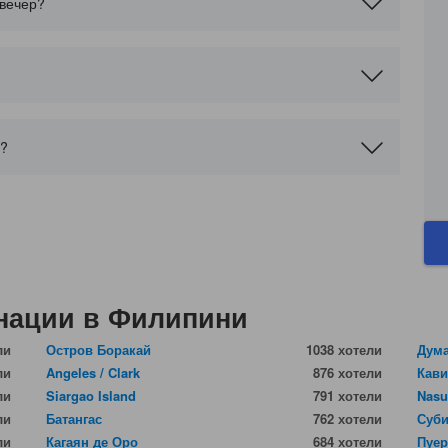
 вечер?
e?
нации в Филипини
ли
Остров Боракай
1038 хотели
Дума
ли
Angeles / Clark
876 хотели
Кави
ли
Siargao Island
791 хотели
Nas
ли
Батангас
762 хотели
Суби
ли
Кагаян де Оро
684 хотели
Пуер