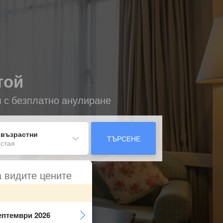
той
я с безплатно анулиране
 възрастни
ТЪРСЕНЕ
 стая
а видите цените
ептември 2026