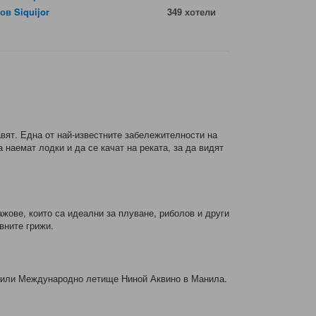
ов Siquijor
349 хотели
авят. Една от най-известните забележителности на
 наемат лодки и да се качат на реката, за да видят
ажове, които са идеални за плуване, риболов и други
вните грижи.
у или Международно летище Ниной Аквино в Манила.