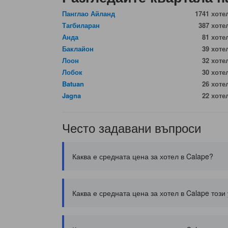
Панглао Айланд
1741 хоте
Тагбиларан
387 хоте
Анда
81 хоте
Баклайон
39 хоте
Лоон
32 хоте
Лобок
30 хоте
Batuan
26 хоте
Jagna
22 хоте
Често задавани въпроси
Каква е средната цена за хотел в Calape?
Каква е средната цена за хотел в Calape този