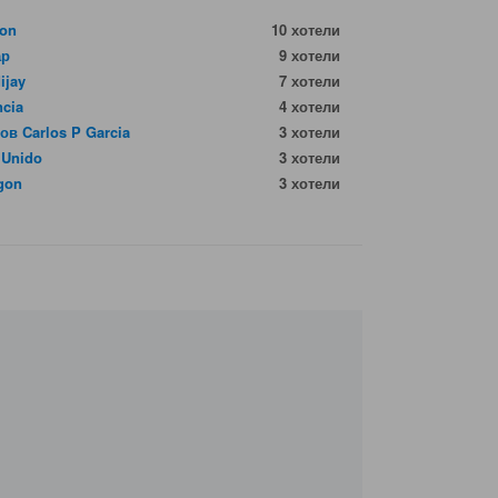
bon
10 хотели
ар
9 хотели
ijay
7 хотели
ncia
4 хотели
ов Carlos P Garcia
3 хотели
 Unido
3 хотели
gon
3 хотели