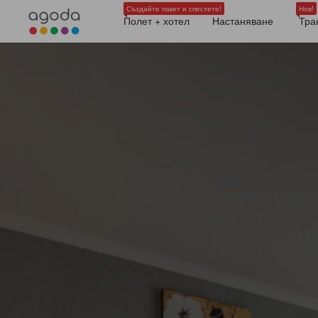
Създайте пакет и спестете!
Нов!
Полет + хотел
Настаняване
Тра