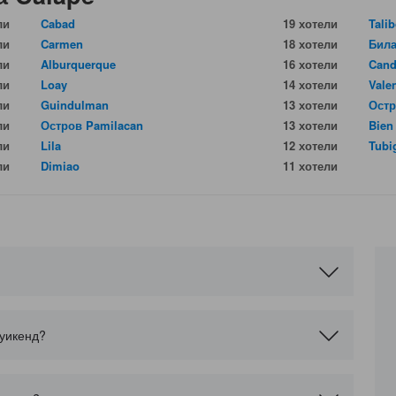
ли
Cabad
19 хотели
Tali
ли
Carmen
18 хотели
Бил
ли
Alburquerque
16 хотели
Cand
ли
Loay
14 хотели
Vale
ли
Guindulman
13 хотели
Остр
ли
Остров Pamilacan
13 хотели
Bien
ли
Lila
12 хотели
Tubi
ли
Dimiao
11 хотели
 уикенд?