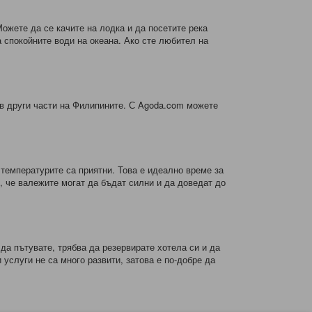
ожете да се качите на лодка и да посетите река
 спокойните води на океана. Ако сте любител на
и в други части на Филипините. С Agoda.com можете
 температурите са приятни. Това е идеално време за
, че валежите могат да бъдат силни и да доведат до
 да пътувате, трябва да резервирате хотела си и да
услуги не са много развити, затова е по-добре да