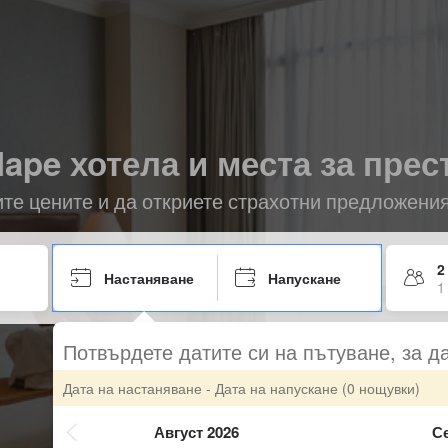
lape хотела и места за прес
ите цените и да откриете страхотни предложени
2
Настаняване
Напускане
1
Потвърдете датите си на пътуване, за д
Дата на настаняване - Дата на напускане
(0 нощувки)
Август 2026
С