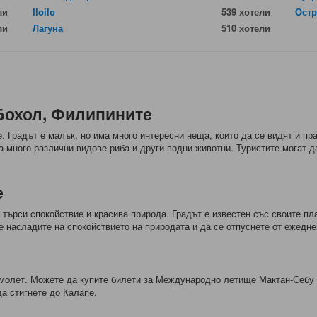
ли
Iloilo
539 хотели
Остр
ли
Лагуна
510 хотели
 Бохол, Филипините
 Градът е малък, но има много интересни неща, които да се видят и пр
на много различни видове риба и други водни животни. Туристите могат да
е
о търси спокойствие и красива природа. Градът е известен със своите пл
е насладите на спокойствието на природата и да се отпуснете от ежедне
самолет. Можете да купите билети за Международно летище Мактан-Себ
да стигнете до Калапе.