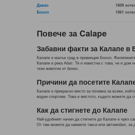
Давао
1609 хоте
Бохол
1561 хоте
Повече за Calape
Забавни факти за Калапе в
Калапе е малък град в провинция Бохол, Филипините.
Калапе е река Абат. Тя е известна с това, че е дом 
тези животни от близо.
Причини да посетите Калап
Калапе е прекрасно място за почивка за всеки, койт
водни спортове. Това е мястото, където можете да с
Как да стигнете до Калапе
Най-удобният начин да стигнете до Калапе е чрез 
От там можете да наемете такси или автомобил, за 