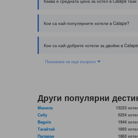
Каква е средната цена за хотел в Calape тази
Кои са най-популярните хотели в Calape?
Кои са най-добрите хотели за двойки в Calap
Показване на още въпроси
Други популярни дести
Манила
13223 хоте
Себу
5254 хоте
Baguio
1944 хоте
Тагайтай
1893 хоте
Палаван
1863 хоте