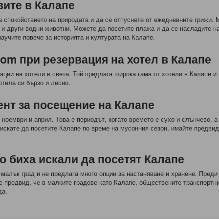
вите в Калапе
 спокойствието на природата и да се отпуснете от ежедневните грижи. М
 и други водни животни. Можете да посетите плажа и да се насладите на
научите повече за историята и културата на Калапе.
om при резервация на хотел в Калапе
ации на хотели в света. Той предлага широка гама от хотели в Калапе 
отела си бързо и лесно.
ент за посещение на Калапе
оември и април. Това е периодът, когато времето е сухо и слънчево, а
 искате да посетите Калапе по време на мусонния сезон, имайте предвид
о биха искали да посетят Калапе
е малък град и не предлага много опции за настаняване и хранене. Преди
 предвид, че в малките градове като Калапе, обществените транспортни 
да.