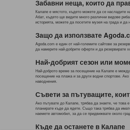
Забавни неща, които да пра
Калапе е мястото, където можете да се насладите на
Абат, където ще видите много различни видове риба
историята, можете да посетите музея на града и да 
Защо да използвате Agoda.c
Agoda.com е един от най-големите сайтове за резерв
да намерите най-добрите оферти и да резервирате х
Най-добрият сезон или мом
Най-доброто време за посещение на Калапе е между н
посещение на плажа и за други водни спортове. Ако
наводнения.
Съвети за пътуващите, коит
Ако пътувате до Калапе, трябва да знаете, че това 
планирате къде да ядете. Също така трябва да имате
наемете автомобил, за да се придвижвате около гра
Къде да останете в Калапе