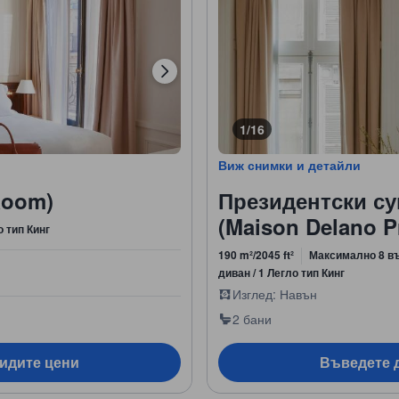
1/16
Виж снимки и детайли
Room)
Президентски су
(Maison Delano Pr
о тип Кинг
190 m²/2045 ft²
Максимално 8 в
диван / 1 Легло тип Кинг
Изглед: Навън
2 бани
видите цени
Въведете д