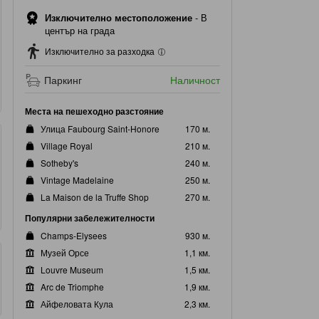
Изключително местоположение
-
В
център на града
Изключително за разходка
Паркинг
Наличност
Места на пешеходно разстояние
Улица Faubourg Saint-Honore
170 м.
Village Royal
210 м.
Sotheby's
240 м.
Vintage Madelaine
250 м.
La Maison de la Truffe Shop
270 м.
Популярни забележителности
Champs-Elysees
930 м.
Музей Орсе
1,1 км.
Louvre Museum
1,5 км.
Arc de Triomphe
1,9 км.
Айфеловата Кула
2,3 км.