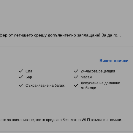
фер от летището срещу допълнително заплащане! За да го...
Вижте всички
Спа
24-часова рецепция
Бар
Масаж
Допускане на домашни
Съхраняване на багаж
любимци
сто за настаняване, което предлага безплатна Wi-Fi връзка във всички
 Elysees, което ви позволява достъп и близост до местните
т предоставя на гостите достъп до сауна, масаж и спа на място.