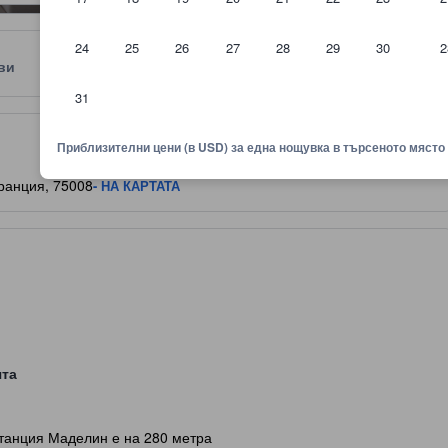
24
25
26
27
28
29
30
2
ви
Местоположение
Правила
31
няване показва комфорта, удобствата и съоръженията, които да оч
Приблизителни цени (в USD) за една нощувка в търсеното място
Франция, 75008
- НА КАРТАТА
ята
танция Маделин е на 280 метра