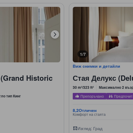
1/7
Виж снимки и детайли
(Grand Historic
Стая Делукс (De
30 m²/323 ft²
Максимално 2 въз
гло тип Кинг
Препоръчано
Предпочит
8,2
Отличен
Комфорт на стаята
Изглед: Град