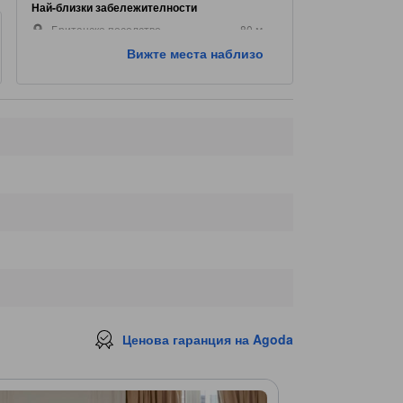
Най-близки забележителности
Британско посолство
80 м.
Buddha Bar
160 м.
Вижте места наблизо
Посолство на Узбекистан
170 м.
Посолство на Съединените щати
200 м.
Посолство на Колумбия
230 м.
Ценова гаранция на Agoda