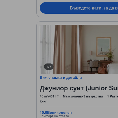
Въведете дати, за да 
1/7
Виж снимки и детайли
Джуниор суит (Junior Sui
40 m²/431 ft²
Максимално 3 възрастни
1 Разт
Кинг
10,0
Великолепен
Комфорт на стаята