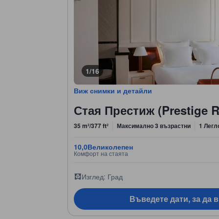
1/16
Виж снимки и детайли
Стая Престиж (Prestige 
35 m²/377 ft²
Максимално 3 възрастни
1 Легл
10,0
Великолепен
Комфорт на стаята
Изглед: Град
Въведете дати, за да 