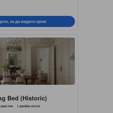
ати, за да видите цени
ng Bed (Historic)
ъзрастни
1 двойно легло