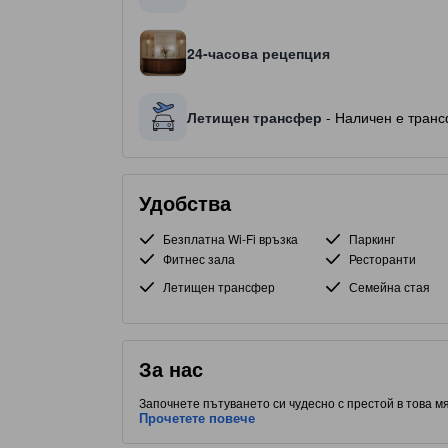
24-часова рецепция
Летищен трансфер
- Наличен е транс
Удобства
Безплатна Wi-Fi връзка
Паркинг
Фитнес зала
Ресторанти
Летищен трансфер
Семейна стая
За нас
Започнете пътуването си чудесно с престой в това мя
стаи. Със стратегическо разположение в 8th - Champs
Прочетете повече
забележителности. С оценка от 5.0 звезди, този обек