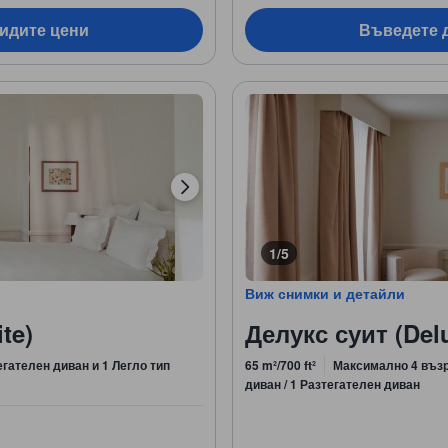
видите цени
Въведете д
1/5
Виж снимки и детайли
te)
Делукс суит (Delu
егателен диван и 1 Легло тип
65 m²/700 ft²
Максимално 4 въз
диван / 1 Разтегателен диван