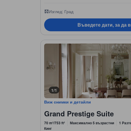
Изглед: Град
Въведете дати, за да 
1/1
Виж снимки и детайли
Grand Prestige Suite
70 m²/753 ft²
Максимално 5 възрастни
1 Разт
Кинг