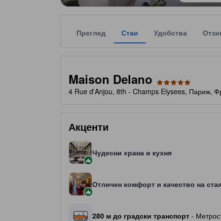
Преглед
Стаи
Удобства
Отзи
Всяка звездна категоризация на обекта за наста
tooltip
5 звезди от общо 5
Maison Delano
4 Rue d'Anjou, 8th - Champs Elysees, Париж, 
Акценти
Чудесни храна и кухня
Отличен комфорт и качество на ста
280 м до градски транспорт
- Метрос