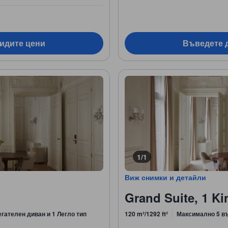
видите цени
Въведете д
1/1
Виж снимки и детайли
Grand Suite, 1 Ki
егателен диван и 1 Легло тип
120 m²/1292 ft²
Максимално 5 в