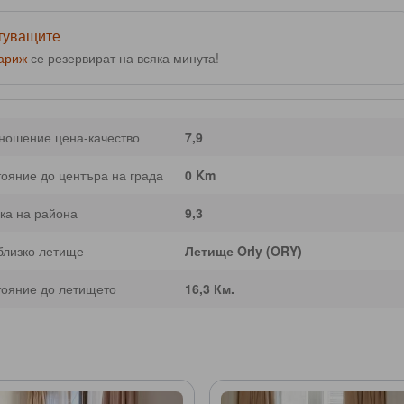
ътуващите
ариж
се резервират на всяка минута!
ношение цена-качество
7,9
тояние до центъра на града
0 Km
ка на района
9,3
близко летище
Летище Orly (ORY)
тояние до летището
16,3 Км.