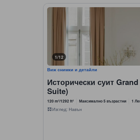
1/12
Виж снимки и детайли
Исторически суит Grand 
Suite)
120 m²/1292 ft²
Максимално 5 възрастни
1 Ле
Изглед: Навън