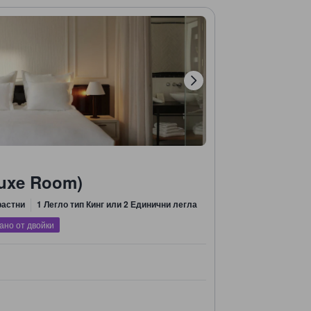
luxe Room)
растни
1 Легло тип Кинг или 2 Единични легла
ано от двойки