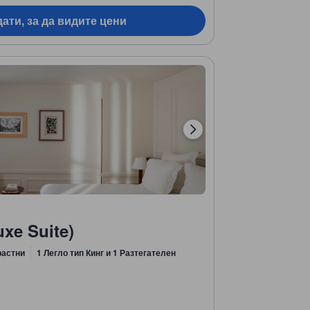
ати, за да видите цени
xe Suite)
растни
1 Легло тип Кинг и 1 Разтегателен