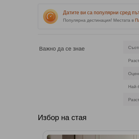
Датите ви са популярни сред п
Популярна дестинация! Местата в
П
Важно да се знае
Съот
Разс
Оцен
Най-
Разс
Избор на стая