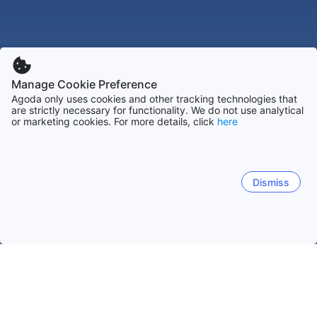
Manage Cookie Preference
Agoda only uses cookies and other tracking technologies that
are strictly necessary for functionality. We do not use analytical
or marketing cookies. For more details, click
here
Dismiss
Начало
Франция Обекти
Рона-Алпи Обекти
Brion (Rhone
Популярни дати за пътуване