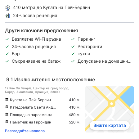
410 метра до Кулата на Пей-Берлин
24-часова рецепция
Други ключови предложения
Безплатна Wi-Fi връзка
Паркинг
24-часова рецепция
Ресторанти
Бар
кухня
Съхраняване на багаж
Допускане на домашни
любимци
9.1
Изключително местоположение
12 Rue Du Temple, Център на град Бордо,
Бордо, Аквитания, Франция, 33000
Кулата на Пей-Берлин
410 м.
Катедралата Свети Андре (Катедрала Сен-Андре)
410 м.
Площад на парламента
480 м.
Паметник на Гирондин
520 м.
Вижте картата
Разгледайте наоколо