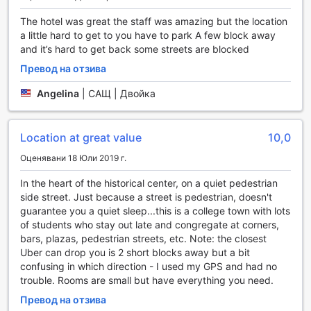
The hotel was great the staff was amazing but the location
Удобства в Best Western Grand Hotel Francais
a little hard to get to you have to park A few block away
and it’s hard to get back some streets are blocked
Best Western Grand Hotel Francais предлага
разнообразие от удобства, които гарантират комфорт и
Превод на отзива
безпроблемен престой за своите гости. С услугите за
пране и химическо чистене, можете да се отпуснете,
Angelina
|
САЩ | Двойка
знаейки, че вашите дрехи ще бъдат в безопасни ръце.
Рум-сервизът е на разположение, за да задоволи
вашите кулинарни желания, а ежедневното почистване
Location at great value
10,0
на стаите осигурява свежест и уют по време на вашия
Оценявани 18 Юли 2019 г.
престой.
Хотелът разполага и с сейфове за съхранение на
In the heart of the historical center, on a quiet pedestrian
ценности, което добавя допълнителен слой на
side street. Just because a street is pedestrian, doesn't
сигурност. Консиерж услугата е на разположение, за да
guarantee you a quiet sleep...this is a college town with lots
ви помогне с всякакви запитвания и резервации, а
of students who stay out late and congregate at corners,
безплатният Wi-Fi в стаите и обществените зони
bars, plazas, pedestrian streets, etc. Note: the closest
позволява лесен достъп до интернет по всяко време. С
Uber can drop you is 2 short blocks away but a bit
експресното настаняване и напускане, както и с
confusing in which direction - I used my GPS and had no
услугата за съхранение на багаж, вашият престой в
trouble. Rooms are small but have everything you need.
Best Western Grand Hotel Francais ще бъде не само
Превод на отзива
удобен, но и изключително приятен.