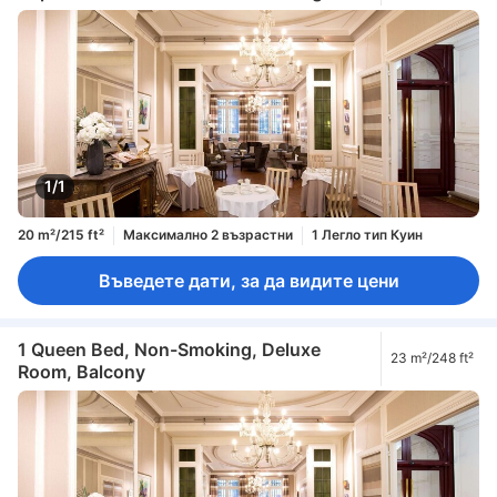
1/1
20 m²/215 ft²
Максимално 2 възрастни
1 Легло тип Куин
Въведете дати, за да видите цени
1 Queen Bed, Non-Smoking, Deluxe
23 m²/248 ft²
Room, Balcony