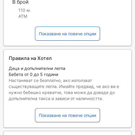
В брой
110 м.
ATM
Показване на повече опции
Правила на Хотел
Деца и допълнителни легла
Бебета от 0 до 5 години
Настаняват се безплатно, ако използват
съществуващите легла. Имайте предвид, че ако ви е
нужно бебешко креватче, това може да доведе до
допълнителна такса и зависи от наличността.
Деца от 6 до 17
Необходимо е да използват съществуващите легла
Показване на повече опции
Гостите, навършили {0} години, се считат за възрастни
Възможността за допълнителни легла зависи от
избрания тип стая. За повече информация вижте
капацитета на отделните стаи.