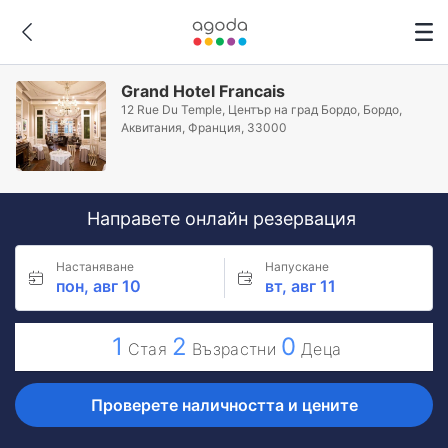
Grand Hotel Francais
12 Rue Du Temple, Център на град Бордо, Бордо,
Аквитания, Франция, 33000
Направете онлайн резервация
Настаняване
Напускане
пон, авг 10
вт, авг 11
1
2
0
Стая
Възрастни
Деца
Проверете наличността и цените