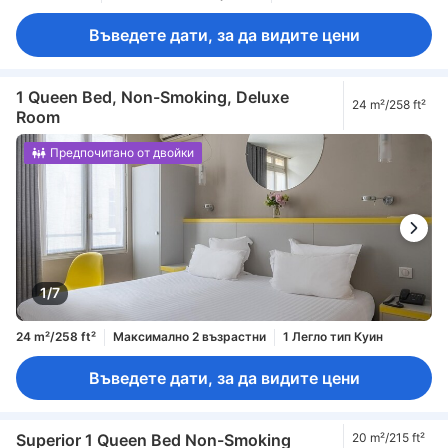
Въведете дати, за да видите цени
1 Queen Bed, Non-Smoking, Deluxe
24 m²/258 ft²
Room
Предпочитано от двойки
1/7
24 m²/258 ft²
Максимално 2 възрастни
1 Легло тип Куин
Въведете дати, за да видите цени
Superior 1 Queen Bed Non-Smoking
20 m²/215 ft²