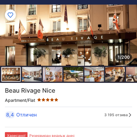
1/200
Оценка в звезди: 5 звезди
Beau Rivage Nice
Apartment/Flat
8,4
Отличен
3 195 отзива
Харесано!
Резервиран веднъж днес