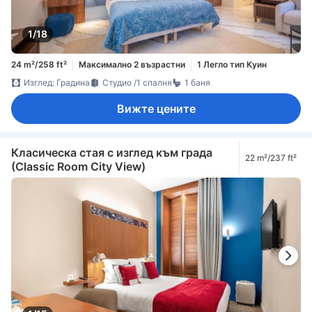
1/18
24 m²/258 ft²
Максимално 2 възрастни
1 Легло тип Куин
Изглед: Градина
Студио /1 спалня
1 баня
Вижте цените
Класическа стая с изглед към града
22 m²/237 ft²
(Classic Room City View)