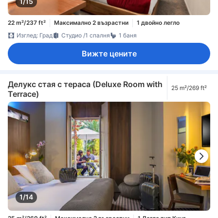
1/15
22 m²/237 ft²
Максимално 2 възрастни
1 двойно легло
Изглед: Град
Студио /1 спалня
1 баня
Вижте цените
Делукс стая с тераса (Deluxe Room with
25 m²/269 ft²
Terrace)
1/14