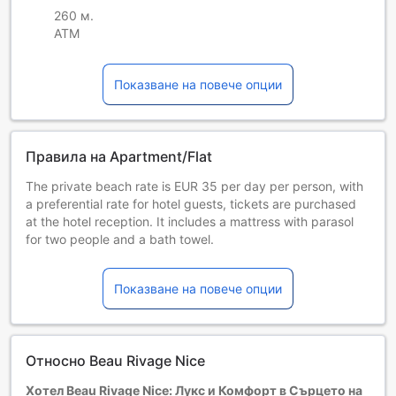
260 м.
ATM
Показване на повече опции
Правила на Apartment/Flat
The private beach rate is EUR 35 per day per person, with
a preferential rate for hotel guests, tickets are purchased
at the hotel reception. It includes a mattress with parasol
for two people and a bath towel.
Деца и допълнителни легла
Бебета от 0 до 1 години
Показване на повече опции
Настаняват се безплатно, ако използват
съществуващите легла. Имайте предвид, че ако ви е
нужно бебешко креватче, това може да доведе до
допълнителна такса и зависи от наличността.
Относно Beau Rivage Nice
Деца от 2 до 2
Безплатен престой, ако се използват наличните легла.
Хотел Beau Rivage Nice: Лукс и Комфорт в Сърцето на