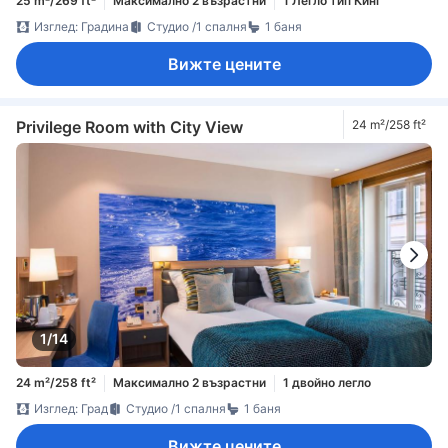
25 m²/269 ft²
Максимално 2 възрастни
1 Легло тип Кинг
Изглед: Градина
Студио /1 спалня
1 баня
Вижте цените
Privilege Room with City View
24 m²/258 ft²
1/14
24 m²/258 ft²
Максимално 2 възрастни
1 двойно легло
Изглед: Град
Студио /1 спалня
1 баня
Вижте цените