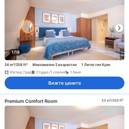
1/18
24 m²/258 ft²
Максимално 2 възрастни
1 Легло тип Куин
Изглед: Град
Студио /1 спалня
1 баня
Вижте цените
Premium Comfort Room
33 m²/355 ft²