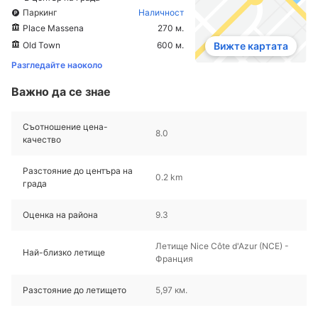
Паркинг
Наличност
Place Massena
270 м.
Old Town
600 м.
Вижте картата
Разгледайте наоколо
Важно да се знае
Съотношение цена-
8.0
качество
Разстояние до центъра на
0.2 km
града
Оценка на района
9.3
Летище Nice Côte d'Azur (NCE) -
Най-близко летище
Франция
Разстояние до летището
5,97 км.