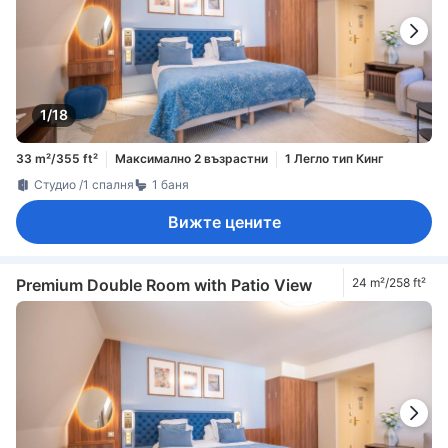
1/18
33 m²/355 ft²
Максимално 2 възрастни
1 Легло тип Кинг
Студио /1 спалня
1 баня
Вижте цените
Premium Double Room with Patio View
24 m²/258 ft²