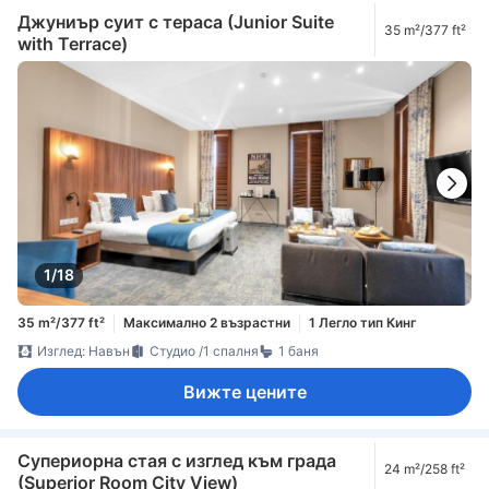
Джуниър суит с тераса (Junior Suite
35 m²/377 ft²
with Terrace)
1/18
35 m²/377 ft²
Максимално 2 възрастни
1 Легло тип Кинг
Изглед: Навън
Студио /1 спалня
1 баня
Вижте цените
Супериорна стая с изглед към града
24 m²/258 ft²
(Superior Room City View)