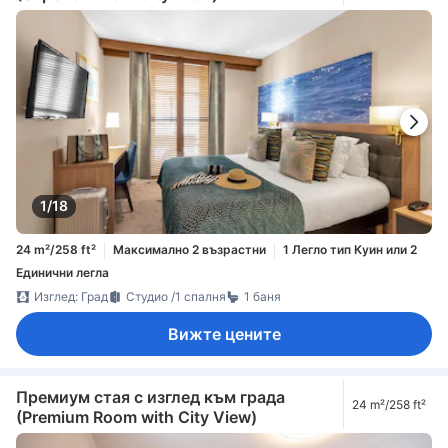
1/18
24 m²/258 ft²
Максимално 2 възрастни
1 Легло тип Куин или 2
Единични легла
Изглед: Град
Студио /1 спалня
1 баня
Вижте цените
Премиум стая с изглед към града
24 m²/258 ft²
(Premium Room with City View)