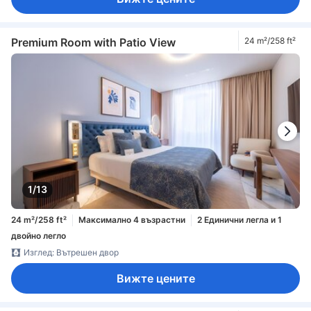
Premium Room with Patio View
24 m²/258 ft²
1/13
24 m²/258 ft²
Максимално 4 възрастни
2 Единични легла и 1
двойно легло
Изглед: Вътрешен двор
Вижте цените