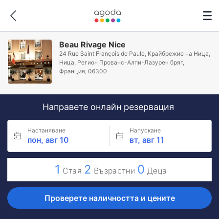
Beau Rivage Nice
24 Rue Saint François de Paule, Крайбрежие на Ница,
Ница, Регион Прованс-Алпи-Лазурен бряг,
Франция, 06300
Направете онлайн резервация
Настаняване
Напускане
пон, авг 10
вт, авг 11
1
2
0
Стая
Възрастни
Деца
Проверете наличността и цените