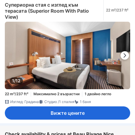
Супериорна стая с изглед към
терасата (Superior Room With Patio
22 m²/237 ft²
View)
1/12
22 m²/237 ft²
Максимално 2 възрастни
1 двойно легло
Изглед: Градина
Студио /1 спалня
1 баня
Вижте цените
Check availability & prices at Beau Rivage Nice