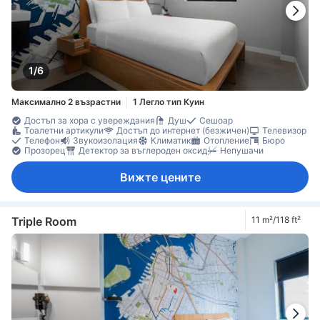
1/6
Максимално 2 възрастни
1 Легло тип Куин
Достъп за хора с увереждания
Душ
Сешоар
Тоалетни артикули
Достъп до интернет (безжичен)
Телевизор
Телефон
Звукоизолация
Климатик
Отопление
Бюро
Прозорец
Детектор за въглероден оксид
Непушачи
Вижте цените
Triple Room
11 m²/118 ft²