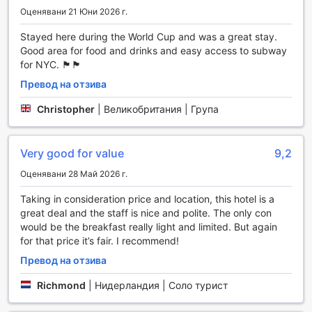
чувствате като у дома си през целия си престой.
Оценявани 21 Юни 2026 г.
Stayed here during the World Cup and was a great stay.
Транспортни удобства в The Baltic Hotel
Good area for food and drinks and easy access to subway
for NYC. 🏴󠁧󠁢󠁳󠁣󠁴󠁿🏴󠁧󠁢󠁳󠁣󠁴󠁿
The Baltic Hotel предлага удобни транспортни
възможности, които ще направят вашето пътуване из
Превод на отзива
Ню Йорк лесно и приятно. Хотелът разполага с паркинг,
където можете да оставите автомобила си, докато се
Christopher
|
Великобритания | Група
наслаждавате на забележителностите на града. Моля,
имайте предвид, че се прилагат такси за паркинга,
което е важно да планирате при вашето пристигане.
Very good for value
9,2
Също така, The Baltic Hotel е стратегически разположен
Оценявани 28 Май 2026 г.
в близост до основни транспортни артерии, което
улеснява достъпа до обществения транспорт. В
Taking in consideration price and location, this hotel is a
околността ще намерите спирки на метрото и
great deal and the staff is nice and polite. The only con
автобусни линии, които предлагат бързи и удобни
would be the breakfast really light and limited. But again
връзки до популярни туристически атракции, театри и
for that price it’s fair. I recommend!
ресторанти. Независимо дали пътувате за работа или
Превод на отзива
удоволствие, транспортните удобства на The Baltic Hotel
ще ви помогнат да се движите безпроблемно из
Richmond
|
Нидерландия | Соло турист
динамичния град Ню Йорк.