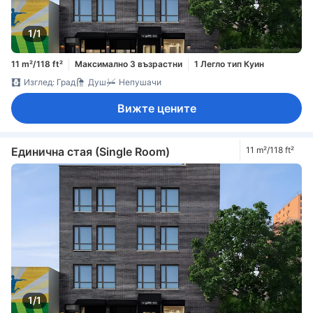
1/1
11 m²/118 ft²
Максимално 3 възрастни
1 Легло тип Куин
Изглед: Град
Душ
Непушачи
Вижте цените
Единична стая (Single Room)
11 m²/118 ft²
1/1