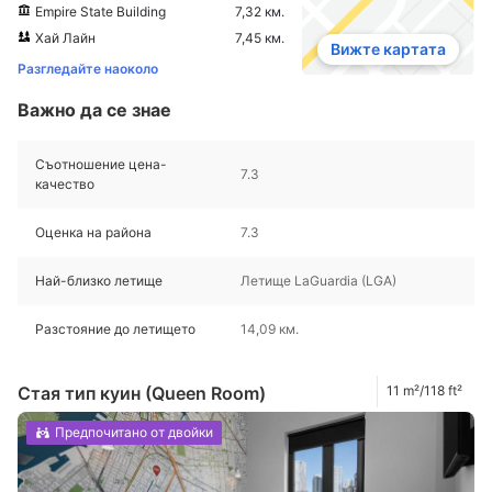
Empire State Building
7,32 км.
Хай Лайн
7,45 км.
Вижте картата
Разгледайте наоколо
Важно да се знае
Съотношение цена-
7.3
качество
Оценка на района
7.3
Най-близко летище
Летище LaGuardia (LGA)
Разстояние до летището
14,09 км.
Стая тип куин (Queen Room)
11 m²/118 ft²
Предпочитано от двойки