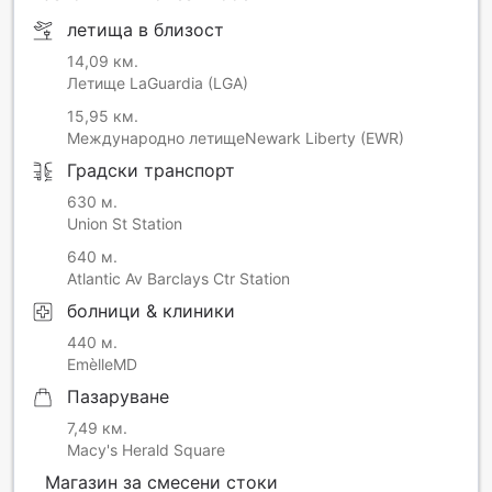
летища в близост
14,09 км.
Летище LaGuardia (LGA)
15,95 км.
Международно летищеNewark Liberty (EWR)
Градски транспорт
630 м.
Union St Station
640 м.
Atlantic Av Barclays Ctr Station
болници & клиники
440 м.
EmèlleMD
Пазаруване
7,49 км.
Macy's Herald Square
Магазин за смесени стоки