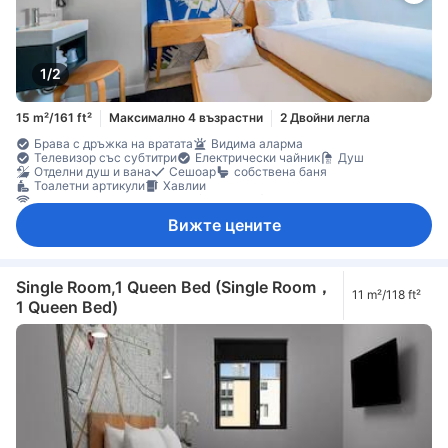
1/2
15 m²/161 ft²
Максимално 4 възрастни
2 Двойни легла
Брава с дръжка на вратата
Видима аларма
Телевизор със субтитри
Електрически чайник
Душ
Отделни душ и вана
Сешоар
собствена баня
Тоалетни артикули
Хавлии
Безжичен интернет достъп (безплатен)
Достъп до интернет (безжичен)
Сателитна/кабелна телевизия
Вижте цените
Стрийминг услуга като Netflix
Телевизор
Телевизор с плосък екран
Телефон
Будилник
Дезинфектант за ръце
Елементи за удобство при сън
Звукоизолация
Климатик
Отопление
Спално бельо
Събуждане
Машина за кафе/чай
Бюро
Single Room,1 Queen Bed (Single Room，
11 m²/118 ft²
Под с плочки/мрамор
Сгъваемо легло
Стойка за дрехи
1 Queen Bed)
Бебешко креватче (при запитване)
Детектор за въглероден оксид
Детектор за дим
Достъпно чрез асансьор
Индивидуална климатизация
Непушачи
Функция за защита/сигурност