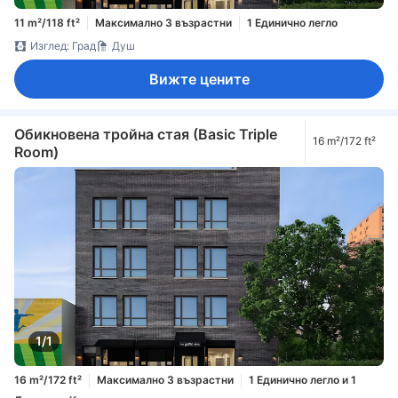
11 m²/118 ft²
Максимално 3 възрастни
1 Единично легло
Изглед: Град
Душ
Вижте цените
Обикновена тройна стая (Basic Triple
16 m²/172 ft²
Room)
1/1
16 m²/172 ft²
Максимално 3 възрастни
1 Единично легло и 1