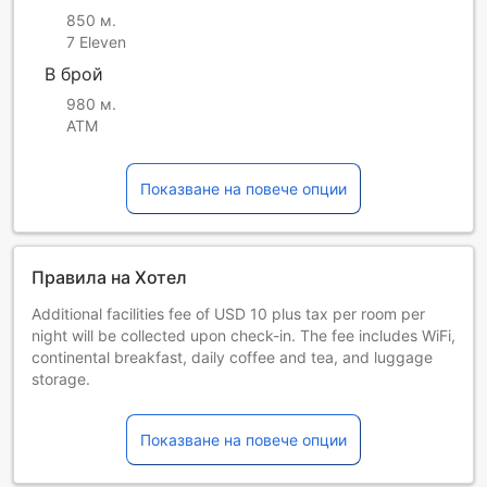
850 м.
7 Eleven
В брой
980 м.
ATM
Показване на повече опции
Правила на Хотел
Additional facilities fee of USD 10 plus tax per room per
night will be collected upon check-in. The fee includes WiFi,
continental breakfast, daily coffee and tea, and luggage
storage.
Деца и допълнителни легла
Бебета от 0 до 2 години
Показване на повече опции
Настаняват се безплатно, ако използват
съществуващите легла. Имайте предвид, че ако ви е