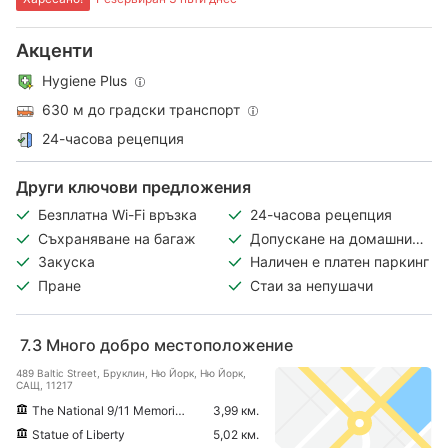
Акценти
Hygiene Plus
630 м до градски транспорт
24-часова рецепция
Други ключови предложения
Безплатна Wi-Fi връзка
24-часова рецепция
Съхраняване на багаж
Допускане на домашни
любимци
Закуска
Наличен е платен паркинг
Пране
Стаи за непушачи
7.3
Много добро местоположение
489 Baltic Street, Бруклин, Ню Йорк, Ню Йорк,
САЩ, 11217
The National 9/11 Memorial & Museum
3,99 км.
Statue of Liberty
5,02 км.