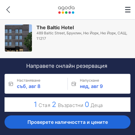
The Baltic Hotel
489 Baltic Street, Бруклин, Ню Йорк, Ню Йорк, САЩ,
11217
Направете онлайн резервация
Настаняване
Напускане
съб, авг 8
нед, авг 9
1
2
0
Стая
Възрастни
Деца
Проверете наличността и цените