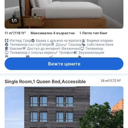
1/1
11 m²/118 ft²
Максимално 4 възрастни
1 Легло тип Кинг
Изглед: Град
Брава с дръжка на вратата
Видима аларма
Телевизор със субтитри
Душ
Сешоар
собствена баня
Хавлии
Достъп до интернет (безжичен)
Телевизор
Телевизор с плосък екран
Телефон
Звукоизолация
Климатик
Отопление
Спално бельо
Машина за кафе/чай
Бюро
Прозорец
домашни любимци се допускат в стаята
Вижте цените
Непушачи
Single Room,1 Queen Bed,Accessible
16 m²/172 ft²