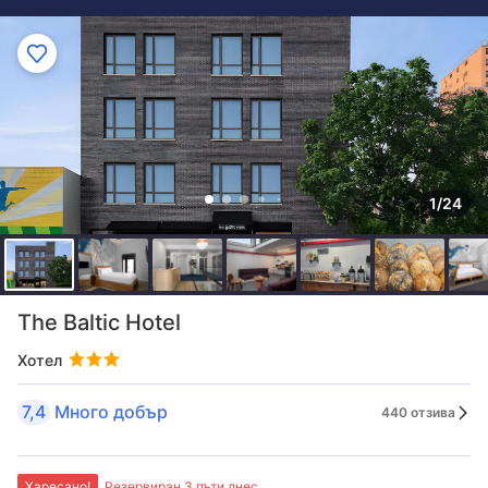
1/24
The Baltic Hotel
Хотел
7,4
Много добър
440 отзива
Харесано!
Резервиран 3 пъти днес