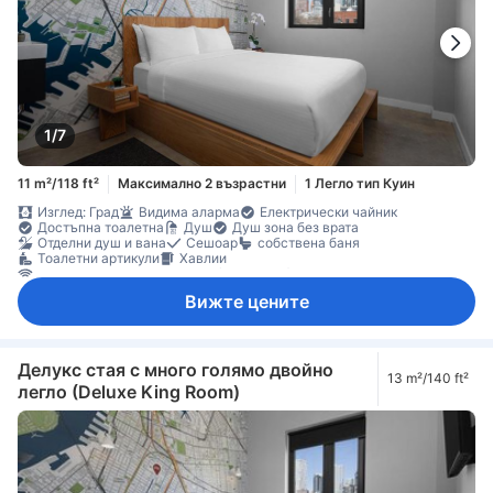
1/7
11 m²/118 ft²
Максимално 2 възрастни
1 Легло тип Куин
Изглед: Град
Видима аларма
Електрически чайник
Достъпна тоалетна
Душ
Душ зона без врата
Отделни душ и вана
Сешоар
собствена баня
Тоалетни артикули
Хавлии
Безжичен интернет достъп (безплатен)
Безжичен интернет достъп (платен)
Вижте цените
Достъп до интернет (безжичен)
Сателитна/кабелна телевизия
Стрийминг услуга като Netflix
Телевизор
Телевизор с плосък екран
Телефон
Будилник
Дезинфектант за ръце
Звукоизолация
Климатик
Отопление
Спално бельо
Събуждане
Бюро
Под с плочки/мрамор
Делукс стая с много голямо двойно
13 m²/140 ft²
Прозорец
Детектор за въглероден оксид
Детектор за дим
легло (Deluxe King Room)
Достъпно чрез асансьор
Индивидуална климатизация
Непушачи
Функция за защита/сигурност