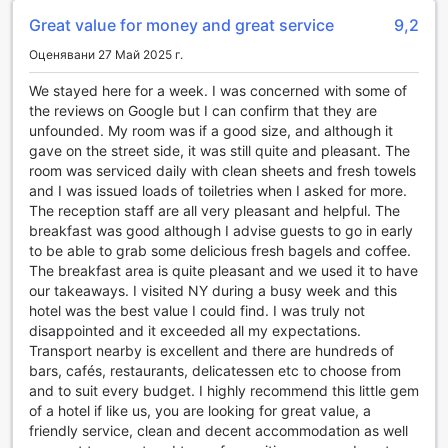
Съоръжения на стаите в Baltic Hotel
Great value for money and great service
9,2
В Baltic Hotel в Ню Йорк, САЩ, всяка стая е
Оценявани 27 Май 2025 г.
проектирана с внимание към детайла, за да осигури
максимален комфорт на своите гости. Оборудвани с
We stayed here for a week. I was concerned with some of
климатик, стаите предлагат идеалната температура за
the reviews on Google but I can confirm that they are
отдих, независимо от сезона. Също така, за вашето
unfounded. My room was if a good size, and although it
удобство, всяка стая разполага с телевизор, който ви
gave on the street side, it was still quite and pleasant. The
позволява да се насладите на любимите си предавания
room was serviced daily with clean sheets and fresh towels
и филми, докато се отпуснете след дълъг ден в града.
and I was issued loads of toiletries when I asked for more.
Не забравяйте да се насладите на свежия въздух на
The reception staff are all very pleasant and helpful. The
собствения си балкон или тераса, където можете да се
breakfast was good although I advise guests to go in early
насладите на гледките към заобикалящата среда. За
to be able to grab some delicious fresh bagels and coffee.
ваше удобство, в стаите ще намерите и сешоар, за да
The breakfast area is quite pleasant and we used it to have
поддържате косата си в перфектно състояние, както и
our takeaways. I visited NY during a busy week and this
висококачествени тоалетни принадлежности и хавлии,
hotel was the best value I could find. I was truly not
които добавят нотка лукс към вашето настаняване.
disappointed and it exceeded all my expectations.
Baltic Hotel е идеалното място за тези, които търсят
Transport nearby is excellent and there are hundreds of
комфорт и стил в сърцето на Ню Йорк.
bars, cafés, restaurants, delicatessen etc to choose from
and to suit every budget. I highly recommend this little gem
Вкусната кухня на Baltic Hotel
of a hotel if like us, you are looking for great value, a
friendly service, clean and decent accommodation as well
В Baltic Hotel в Ню Йорк, САЩ, гостите могат да се