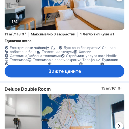
1/4
11 m²/118 ft²
Максимално 3 възрастни
1 Легло тип Куин и 1
Единично легло
Електрически чайник
Душ
Душ зона без врата
Сешоар
собствена баня
Тоалетни артикули
Хавлии
Сателитна/кабелна телевизия
Стрийминг услуга като Netflix
Телевизор
Телевизор с плосък екран
Телефон
Будилник
Дезинфектант за ръце
Звукоизолация
Климатик
Отопление
Спално бельо
Събуждане
Под с плочки/мрамор
Вижте цените
Детектор за въглероден оксид
Детектор за дим
Достъпно чрез асансьор
Индивидуална климатизация
Функция за защита/сигурност
Deluxe Double Room
15 m²/161 ft²