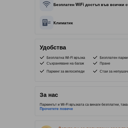
Безплатен WiFi достъп във всички с
Климатик
Удобства
Безплатна Wi-Fi връзка
Безплатен парки
Съхраняване на багаж
Пране
Паркинг за велосипеди
Стаи за непушач
За нас
Паркингът и Wi-Fi връзката са винаги безплатни, так
С удобно разположение до Център на Аджман, част от
Прочетете повече
места за хранене. Този обект с 3.0 звезди е изпълне
престоя ви.