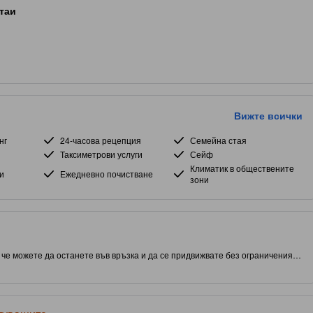
таи
Вижте всички
нг
24-часова рецепция
Семейна стая
Таксиметрови услуги
Сейф
Климатик в обществените
и
Ежедневно почистване
зони
а че можете да останете във връзка и да се придвижвате без ограничения.
 Аджман, този обект ви дава близък достъп до атракции и интересни
н с удобства на място, за да подобри качеството и наслаждението от