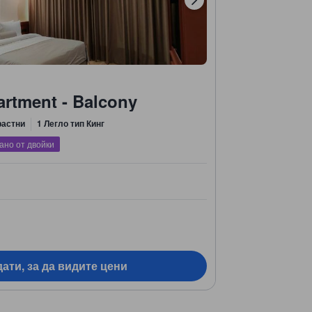
rtment - Balcony
растни
1 Легло тип Кинг
ано от двойки
ати, за да видите цени