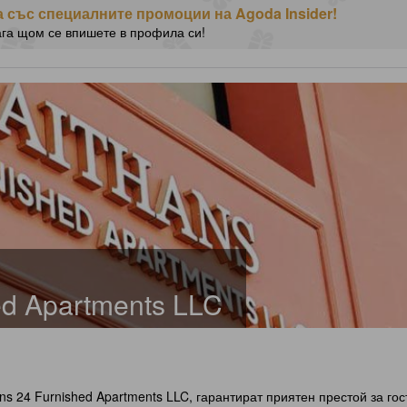
 със специалните промоции на Agoda Insider!
ага щом се впишете в профила си!
ed Apartments LLC
ans 24 Furnished Apartments LLC, гарантират приятен престой за го