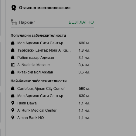
Отлично местоположение
Паркинг
БЕЗПЛАТНО
Популярни забележителности
Мол Аджман Сити Сентър
630 м.
Търговски център Nour Al Kawthar
1,8 км.
Рибен пазар Аджман
3,1 км.
Al Nuaimia Mosque
3,4 км.
Китайски мол Ажман
3,6 км.
Най-близки забележителности
Carrefour, Ajman City Center
590 м.
Мол Аджман Сити Сентър
630 м.
Rukn Dawa
1,1 км.
Al Runk Medical Center
1,1 км.
Ajman Bank HQ
1,1 км.