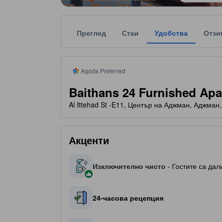
Преглед
Стаи
Удобства
Отзи
tooltip
Agoda Preferred препоръчва доверени и проверен
Всяка звездна категоризация на обекта за наста
tooltip
3 звезди от общо 5
Agoda Preferred
Baithans 24 Furnished Ap
Al Ittehad St -E11, Център на Аджман, Аджман
Акценти
Изключително чисто
- Гостите са дал
24-часова рецепция