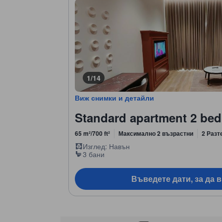
1/14
Виж снимки и детайли
Standard apartment 2 be
65 m²/700 ft²
Максимално 2 възрастни
2 Разт
Изглед: Навън
3 бани
Въведете дати, за да 