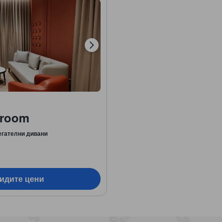
droom
егателни дивани
видите цени