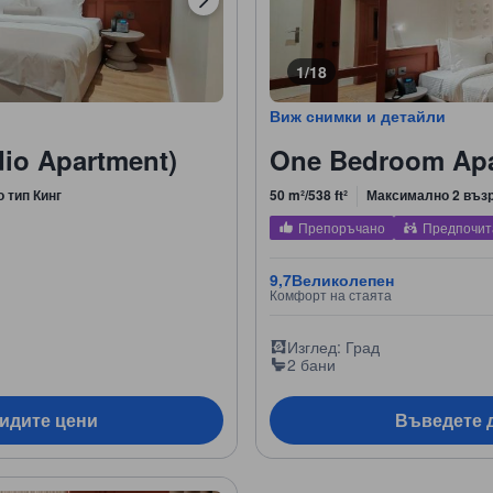
1/18
Виж снимки и детайли
io Apartment)
One Bedroom Apa
о тип Кинг
50 m²/538 ft²
Максимално 2 въз
Препоръчано
Предпочит
9,7
Великолепен
Комфорт на стаята
Изглед: Град
2 бани
видите цени
Въведете д