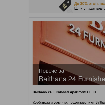
До 30% отстъпка
Цените падат ведн
Повече за
Baithans 24 Furnish
Baithans 24 Furnished Apartments LLC
Удобствата и услугите, предоставени от Baith