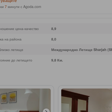
ътуващите
еки
7
минути с Agoda.com
ношение цена-качество
8,9
ка на района
8,0
близко летище
Международно Летище Sharjah (S
тояние до летището
9,8 Км.