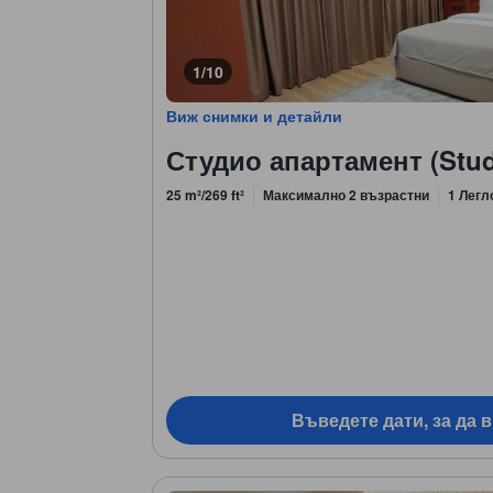
1/10
Виж снимки и детайли
Студио апартамент (Stud
25 m²/269 ft²
Максимално 2 възрастни
1 Легл
Въведете дати, за да 