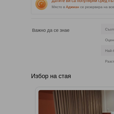
Датите ви са популярни сред п
Място в
Аджман
се резервира на вс
Важно да се знае
Съот
Оцен
Най-
Разс
Избор на стая