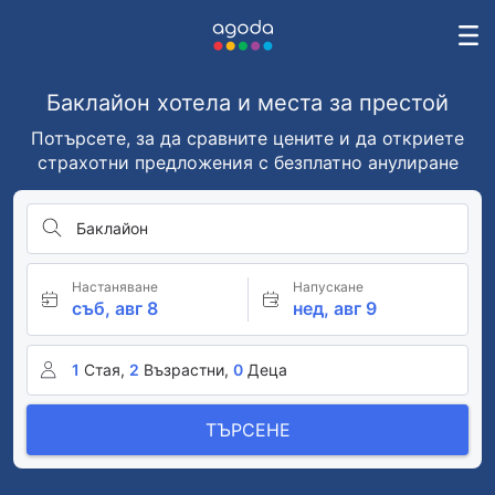
Баклайон хотела и места за престой
Потърсете, за да сравните цените и да откриете
страхотни предложения с безплатно анулиране
Баклайон
Настаняване
Напускане
съб, авг 8
нед, авг 9
1
Стая,
2
Възрастни,
0
Деца
ТЪРСЕНЕ