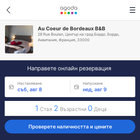
Au Coeur de Bordeaux B&B
28 Rue Boulan, Център на град Бордо, Бордо,
Аквитания, Франция, 33000
Направете онлайн резервация
Настаняване
Напускане
съб, авг 8
нед, авг 9
1
2
0
Стая
Възрастни
Деца
Проверете наличността и цените