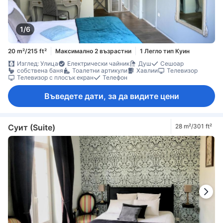
1/6
20 m²/215 ft²
Максимално 2 възрастни
1 Легло тип Куин
Изглед: Улица
Електрически чайник
Душ
Сешоар
собствена баня
Тоалетни артикули
Хавлии
Телевизор
Телевизор с плосък екран
Телефон
Въведете дати, за да видите цени
Суит (Suite)
28 m²/301 ft²