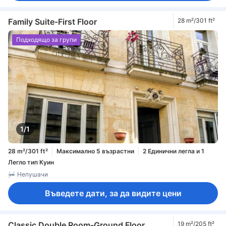
Family Suite-First Floor
28 m²/301 ft²
Подходящо за групи
1/1
28 m²/301 ft²
Максимално 5 възрастни
2 Единични легла и 1
Легло тип Куин
Непушачи
Въведете дати, за да видите цени
Classic Double Room-Ground Floor
19 m²/205 ft²