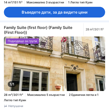
14 m²/151 ft²
Максимално 3 възрастни
1 Легло тип Куин
Въведете дати, за да видите цени
Family Suite (first floor) (Family Suite
28 m²/301 ft²
(First Floor))
Подходящо за групи
1/1
28 m²/301 ft²
Максимално 5 възрастни
2 Единични легла и 1
Легло тип Куин
Непушачи