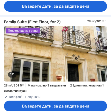
Въведете дати, за да видите цени
Family Suite (First Floor, for 2)
28 m²/301 ft²
Подходящо за групи
1/1
28 m²/301 ft²
Максимално 3 възрастни
2 Единични легла или 1
Легло тип Куин
Телефон
Непушачи
Въведете дати, за да видите цени