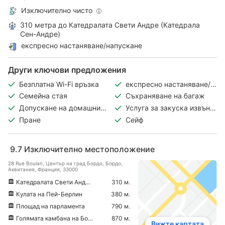
Изключително чисто
310 метра до Катедралата Свети Андре (Катедрала
Сен-Андре)
експресно настаняване/напускане
Други ключови предложения
Безплатна Wi-Fi връзка
експресно настаняване/
напускане
Семейна стая
Съхраняване на багаж
Допускане на домашни
Услуга за закуска извън
любимци
ресторанта
Пране
Сейф
9.7
Изключително местоположение
28 Rue Boulan, Център на град Бордо, Бордо,
Аквитания, Франция, 33000
Катедралата Свети Андре (Катедрала Сен-Андре)
310 м.
Кулата на Пей-Берлин
380 м.
Площад на парламента
790 м.
Голямата камбана на Бордо
870 м.
Вижте картата