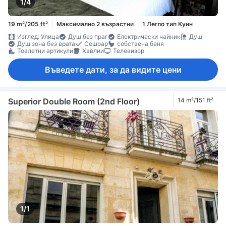
1/4
19 m²/205 ft²
Максимално 2 възрастни
1 Легло тип Куин
Изглед: Улица
Душ без праг
Електрически чайник
Душ
Душ зона без врата
Сешоар
собствена баня
Тоалетни артикули
Хавлии
Телевизор
Въведете дати, за да видите цени
Superior Double Room (2nd Floor)
14 m²/151 ft²
1/1