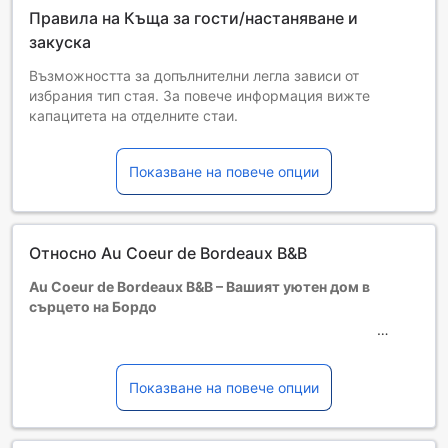
Правила на Къща за гости/настаняване и
закуска
Възможността за допълнителни легла зависи от
избрания тип стая. За повече информация вижте
капацитета на отделните стаи.
При резервиране на повече от 5 стаи е възможно да се
прилагат различни условия и допълнителни плащания.
Показване на повече опции
Относно Au Coeur de Bordeaux B&B
Au Coeur de Bordeaux B&B – Вашият уютен дом в
сърцето на Бордо
Добре дошли в Au Coeur de Bordeaux B&B, тризвезден
хотел, който предлага уникално изживяване в самото
сърце на Бордо, Франция. Със своята стратегическа
Показване на повече опции
локация, този уютен пансион е идеалната отправна
точка за разглеждане на забележителностите на града
и наслада от местната култура. Тук ще откриете