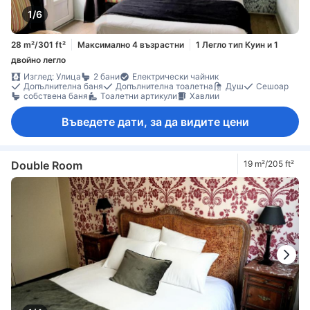
1/6
28 m²/301 ft²
Максимално 4 възрастни
1 Легло тип Куин и 1
двойно легло
Изглед: Улица
2 бани
Електрически чайник
Допълнителна баня
Допълнителна тоалетна
Душ
Сешоар
собствена баня
Тоалетни артикули
Хавлии
Въведете дати, за да видите цени
Double Room
19 m²/205 ft²