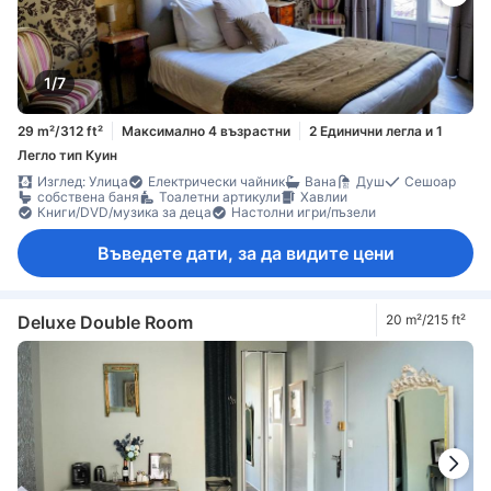
1/7
29 m²/312 ft²
Максимално 4 възрастни
2 Единични легла и 1
Легло тип Куин
Изглед: Улица
Електрически чайник
Вана
Душ
Сешоар
собствена баня
Тоалетни артикули
Хавлии
Книги/DVD/музика за деца
Настолни игри/пъзели
Въведете дати, за да видите цени
Deluxe Double Room
20 m²/215 ft²