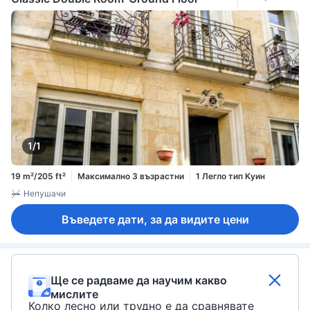
1/1
19 m²/205 ft²
Максимално 3 възрастни
1 Легло тип Куин
Непушачи
Въведете дати, за да видите цени
Ще се радваме да научим какво
мислите
Колко лесно или трудно е да сравнявате