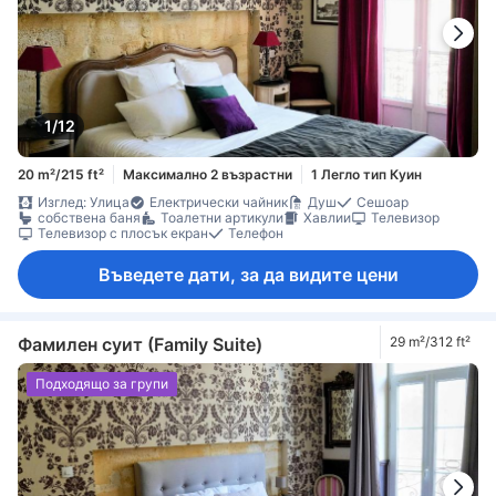
1/12
20 m²/215 ft²
Максимално 2 възрастни
1 Легло тип Куин
Изглед: Улица
Електрически чайник
Душ
Сешоар
собствена баня
Тоалетни артикули
Хавлии
Телевизор
Телевизор с плосък екран
Телефон
Въведете дати, за да видите цени
Фамилен суит (Family Suite)
29 m²/312 ft²
Подходящо за групи