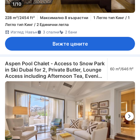
1/10
228 m²/2454 ft²
Максимално 8 възрастни
1 Легло тип Кинг / 1
Легло тип Кинг / 2 Единични легла
Изглед: Навън
3 спални
2 бани
Вижте цените
Aspen Pool Chalet - Access to Snow Park
in Ski Dubai for 2, Private Butler, Lounge
60 m²/646 ft²
Access including Afternoon Tea, Evening
Cocktail Hours, Soft Refreshments &
Canapes