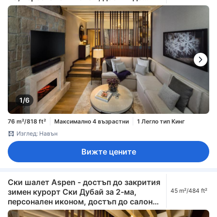
салона, който включва следобеден
чай, в (Duplex Aspen Ski Chalet - Access
to Snow Park in Ski Dubai for 2, Private
Butler, Lounge Access including
Afternoon Tea, Evening Cocktail Hours,
Soft Refreshments & Canapes)
1/6
76 m²/818 ft²
Максимално 4 възрастни
1 Легло тип Кинг
Изглед: Навън
Вижте цените
Ски шалет Aspen - достъп до закрития
зимен курорт Ски Дубай за 2-ма,
45 m²/484 ft²
персонален иконом, достъп до салона,
който включва следобеден чай,