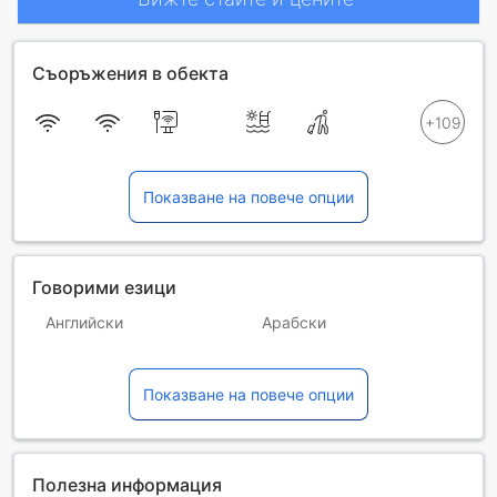
Съоръжения в обекта
Показване на повече опции
Говорими езици
Английски
Арабски
Испански
Италиански
Показване на повече опции
Китайски (мандарин)
Немски
Португалски
Руски
Турски
Украински
Полезна информация