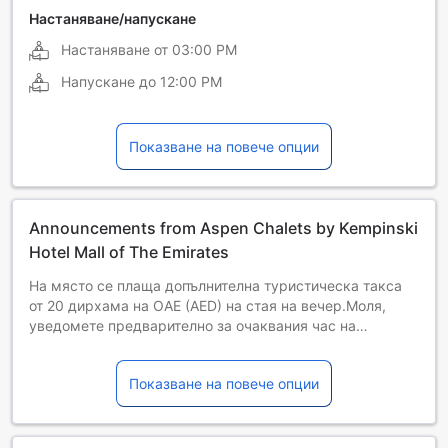
Френски
Хинди
Настаняване/напускане
Настаняване от
03:00 PM
Напускане до
12:00 PM
Показване на повече опции
Announcements from Aspen Chalets by Kempinski
Hotel Mall of The Emirates
На място се плаща допълнителна туристическа такса
от 20 дирхама на ОАЕ (AED) на стая на вечер.Моля,
уведомете предварително за очаквания час на
пристигането ви.
Показване на повече опции