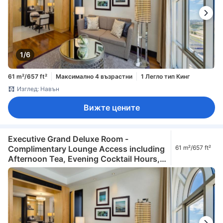
1/6
61 m²/657 ft²
Максимално 4 възрастни
1 Легло тип Кинг
Изглед: Навън
Вижте цените
Executive Grand Deluxe Room -
Complimentary Lounge Access including
61 m²/657 ft²
Afternoon Tea, Evening Cocktail Hours,
Soft Refreshments & Canapes