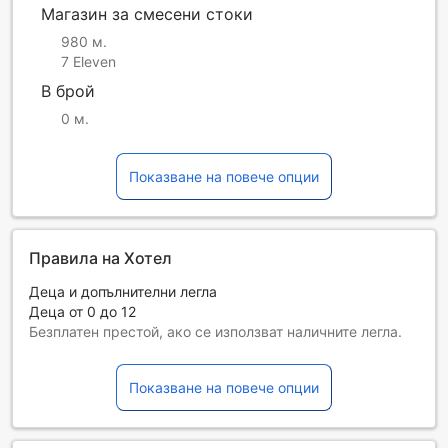
Магазин за смесени стоки
980 м.
7 Eleven
В брой
0 м.
Показване на повече опции
Правила на Хотел
Деца и допълнителни легла
Деца от 0 до 12
Безплатен престой, ако се използват наличните легла.
Възможността за допълнителни легла зависи от
избрания тип стая. За повече информация вижте
Показване на повече опции
капацитета на отделните стаи.
При резервиране на повече от 5 стаи е възможно да се
прилагат различни условия и допълнителни плащания.