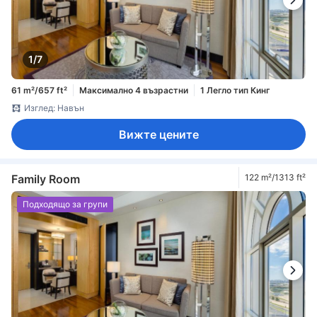
1/7
61 m²/657 ft²
Максимално 4 възрастни
1 Легло тип Кинг
Изглед: Навън
Вижте цените
Family Room
122 m²/1313 ft²
Подходящо за групи