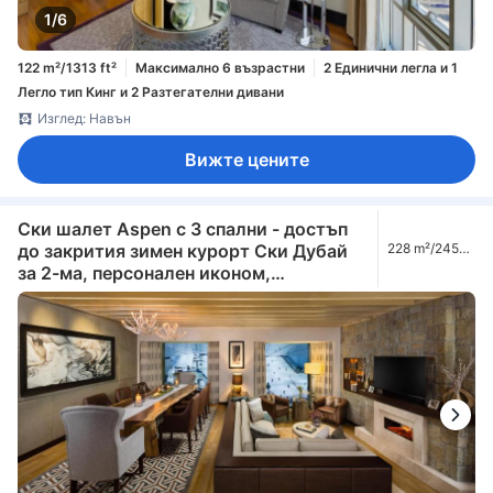
1/6
122 m²/1313 ft²
Максимално 6 възрастни
2 Единични легла и 1
Легло тип Кинг и 2 Разтегателни дивани
Изглед: Навън
Вижте цените
Ски шалет Aspen с 3 спални - достъп
до закрития зимен курорт Ски Дубай
228 m²/2454
ft²
за 2-ма, персонален иконом,
трансфери до летището в Дубай,
достъп до салона (Aspen Three-
Bedroom Ski Chalet - Access to Snow
Park in Ski Dubai for 2, Private Butler,
DXB Airport Transfers, Lounge Access
including Afternoon Tea, Evening
Cocktail Hours, Soft Refreshments &
Canapes)