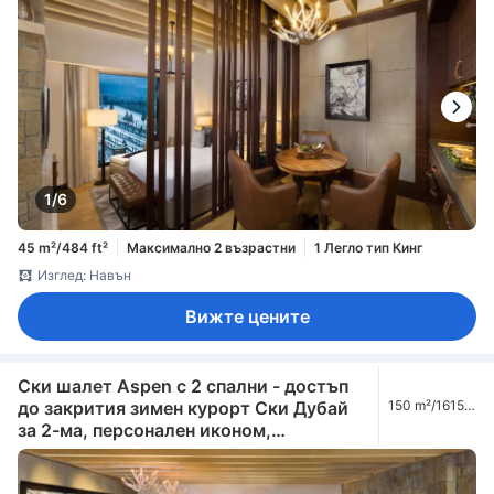
вечерни к (Aspen Ski Chalet - Access to
Snow Park in Ski Dubai for 2, Private
Butler, Lounge Access including
Afternoon Tea, Evening Cocktail Hours,
Soft Refreshments & Canapes)
1/6
45 m²/484 ft²
Максимално 2 възрастни
1 Легло тип Кинг
Изглед: Навън
Вижте цените
Ски шалет Aspen с 2 спални - достъп
до закрития зимен курорт Ски Дубай
150 m²/1615
ft²
за 2-ма, персонален иконом,
трансфери до летището в Дубай,
достъп до салона (Aspen Two-Bedroom