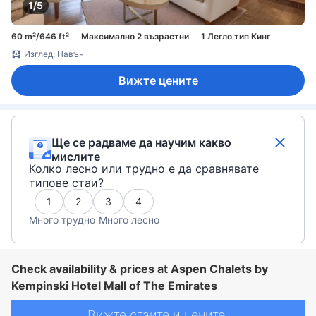
1/5
60 m²/646 ft²
Максимално 2 възрастни
1 Легло тип Кинг
Изглед: Навън
Вижте цените
Ще се радваме да научим какво
мислите
Колко лесно или трудно е да сравнявате
типове стаи?
1
2
3
4
Много трудно
Много лесно
Check availability & prices at Aspen Chalets by
Kempinski Hotel Mall of The Emirates
Вижте стаите и цените