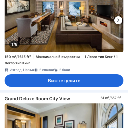
Ski Chalet - Access to Snow Park in Ski
Dubai for 2, Private Butler, DXB Airport
Transfers, Lounge Access including
Afternoon Tea, Evening Cocktail Hours,
Soft Refreshments & Canapes)
1/8
150 m²/1615 ft²
Максимално 5 възрастни
1 Легло тип Кинг / 1
Легло тип Кинг
Изглед: Навън
2 спални
2 бани
Вижте цените
Grand Deluxe Room City View
61 m²/657 ft²