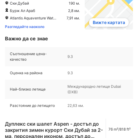
Ски Дубай
190 м.
Бурж Ал Араб
2,8 км.
Atlantis Aquaventure Waterpark
7,91 км.
Вижте картата
Разгледайте наоколо
Важно да се знае
Съотношение цена-
9.3
качество
Оценка на района
9.3
Международно летище Dubai
Най-близко летище
(DXB)
Разстояние до летището
22,63 км.
Дуплекс ски шалет Aspen - достъп до
закрития зимен курорт Ски Дубай за 2-
76 m²/818 ft²
ма, персонален иконом, достъп до