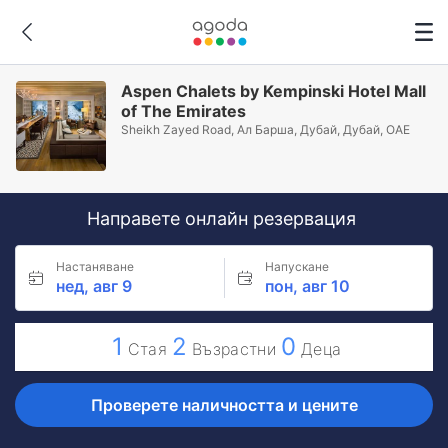
Aspen Chalets by Kempinski Hotel Mall
of The Emirates
Sheikh Zayed Road, Ал Барша, Дубай, Дубай, ОАЕ
Направете онлайн резервация
Настаняване
Напускане
нед, авг 9
пон, авг 10
1
2
0
Стая
Възрастни
Деца
Проверете наличността и цените