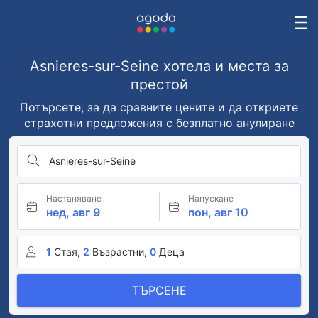
Asnieres-sur-Seine хотела и места за
престой
Потърсете, за да сравните цените и да откриете
страхотни предложения с безплатно анулиране
Asnieres-sur-Seine
Настаняване
Напускане
нед, авг 9
пон, авг 10
1
Стая,
2
Възрастни,
0
Деца
ТЪРСЕНЕ