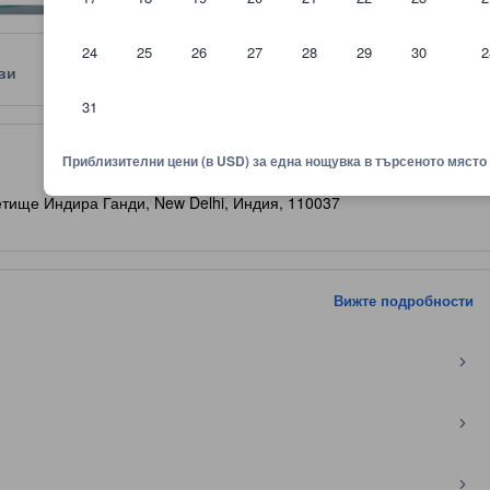
24
25
26
27
28
29
30
2
ви
Местоположение
Правила
31
няване показва комфорта, удобствата и съоръженията, които да оч
Приблизителни цени (в USD) за една нощувка в търсеното място
етище Индира Ганди, New Delhi, Индия, 110037
Вижте подробности