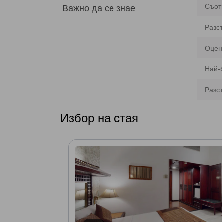
Важно да се знае
Съот
Разс
Оцен
Най-
Разс
Избор на стая