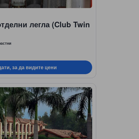
отделни легла (Club Twin
растни
ати, за да видите цени