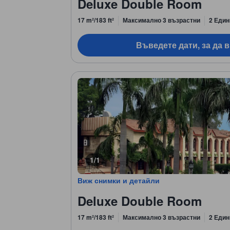
Deluxe Double Room
17 m²/183 ft²
Максимално 3 възрастни
2 Един
Въведете дати, за да 
1/1
Виж снимки и детайли
Deluxe Double Room
17 m²/183 ft²
Максимално 3 възрастни
2 Един