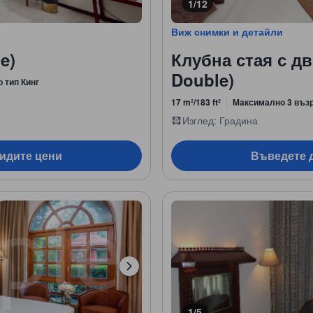
1/12
Виж снимки и детайли
e)
Клубна стая с дв
Double)
о тип Кинг
17 m²/183 ft²
Максимално 3 въз
Изглед: Градина
видите цени
Въведете д
1/5