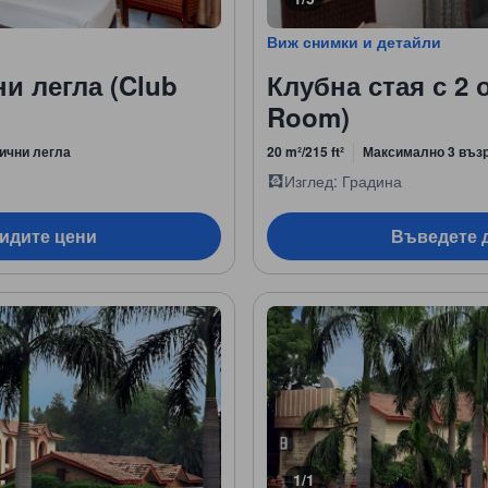
Виж снимки и детайли
и легла (Club
Клубна стая с 2 
Room)
ични легла
20 m²/215 ft²
Максимално 3 въз
Изглед: Градина
видите цени
Въведете д
1/1