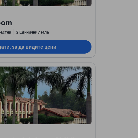
oom
растни
2 Единични легла
ати, за да видите цени