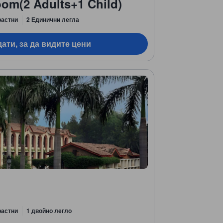
om(2 Adults+1 Child)
растни
2 Единични легла
ати, за да видите цени
растни
1 двойно легло