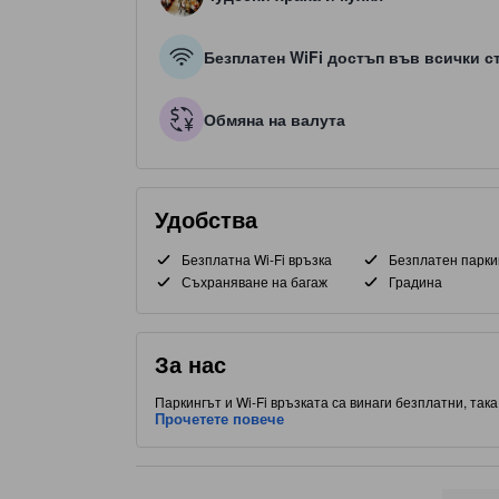
Безплатен WiFi достъп във всички с
Обмяна на валута
Удобства
Безплатна Wi-Fi връзка
Безплатен парки
Съхраняване на багаж
Градина
За нас
Паркингът и Wi-Fi връзката са винаги безплатни, так
С удобно разположение до Международно летище Инди
Прочетете повече
атракции и интересни места за хранене. Този обект с
запомнящ се.