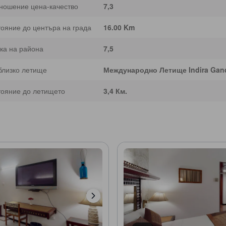
ношение цена-качество
7,3
тояние до центъра на града
16.00 Km
ка на района
7,5
близко летище
Международно Летище Indira Gand
тояние до летището
3,4 Км.