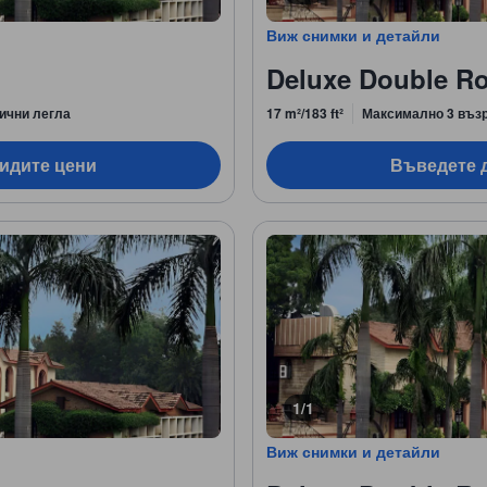
Виж снимки и детайли
Deluxe Double R
ични легла
17 m²/183 ft²
Максимално 3 въз
видите цени
Въведете д
1/1
Виж снимки и детайли