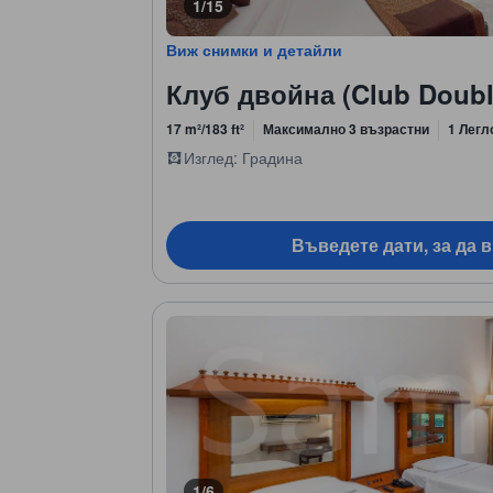
1/15
Виж снимки и детайли
Клуб двойна (Club Doubl
17 m²/183 ft²
Максимално 3 възрастни
1 Легл
Изглед: Градина
Въведете дати, за да 
1/6