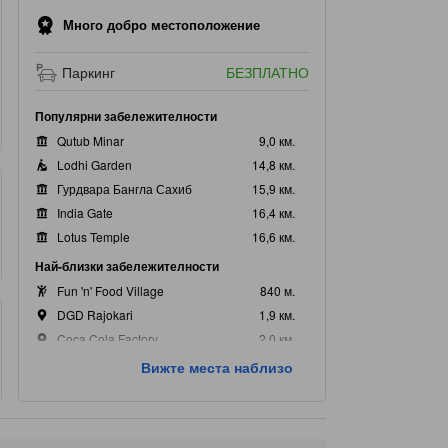
Много добро местоположение
Паркинг
БЕЗПЛАТНО
Популярни забележителности
Qutub Minar
9,0 км.
Lodhi Garden
14,8 км.
Гурдвара Бангла Сахиб
15,9 км.
India Gate
16,4 км.
Lotus Temple
16,6 км.
Най-близки забележителности
Fun 'n' Food Village
840 м.
DGD Rajokari
1,9 км.
Coca Cola Factory
2,0 км.
Mangal Mahadev Birla Kanan
2,2 км.
Вижте места наблизо
Sector 21 Shopping Complex
2,3 км.