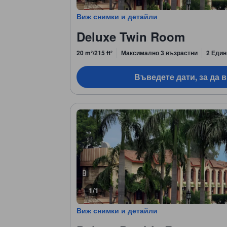
Виж снимки и детайли
Deluxe Twin Room
20 m²/215 ft²
Максимално 3 възрастни
2 Един
Въведете дати, за да 
1/1
Виж снимки и детайли