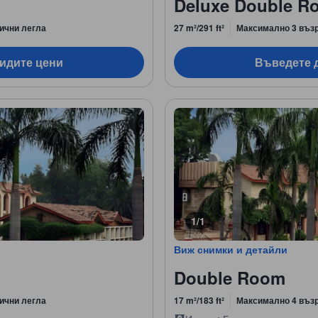
Deluxe Double Ro
ични легла
27 m²/291 ft²
Максимално 3 въз
видите цени
Въведете д
1/1
Виж снимки и детайли
Double Room
ични легла
17 m²/183 ft²
Максимално 4 въз