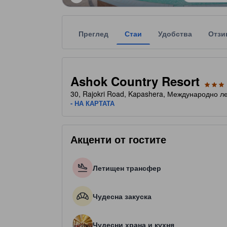
Преглед
Стаи
Удобства
Отзи
Всяка звездна категоризация на обекта за наста
tooltip
3 звезди от общо 5
Ashok Country Resort
30, Rajokri Road, Kapashera, Международно л
- НА КАРТАТА
Акценти от гостите
Летищен трансфер
Чудесна закуска
Чудесни храна и кухня