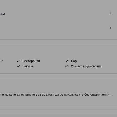
таи
нг
Ресторанти
Бар
Закуска
24-часов рум-сервиз
а че можете да останете във връзка и да се придвижвате без ограничения.
ра Ганди, част от New Delhi, този обект ви дава близък достъп до
 3.0 звезди предлага ресторант, за да направи престоя ви още по-богат и