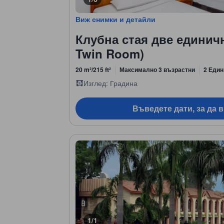
Виж снимки и детайли
Клубна стая две единичн
Twin Room)
20 m²/215 ft²
Максимално 3 възрастни
2 Един
Изглед: Градина
Въведете дати, за да 
1/1