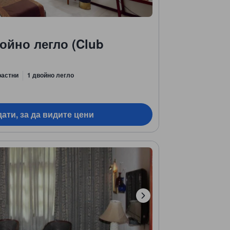
ойно легло (Club
растни
1 двойно легло
ати, за да видите цени