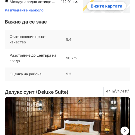
Международно летище Al Maktoum
112,01 км.
Вижте картата
Разгледайте наоколо
Важно да се знае
Съотношение цена-
8.4
качество
Разстояние до центъра на
90 km
града
Оценка на района
9.3
Делукс суит (Deluxe Suite)
44 m²/474 ft²