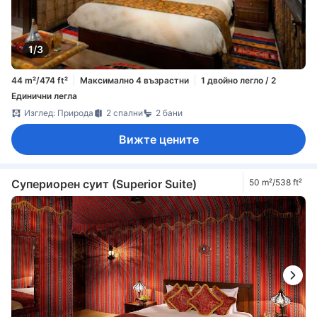
1/3
44 m²/474 ft²
Максимално 4 възрастни
1 двойно легло / 2
Единични легла
Изглед: Природа
2 спални
2 бани
Вижте цените
Супериорен суит (Superior Suite)
50 m²/538 ft²