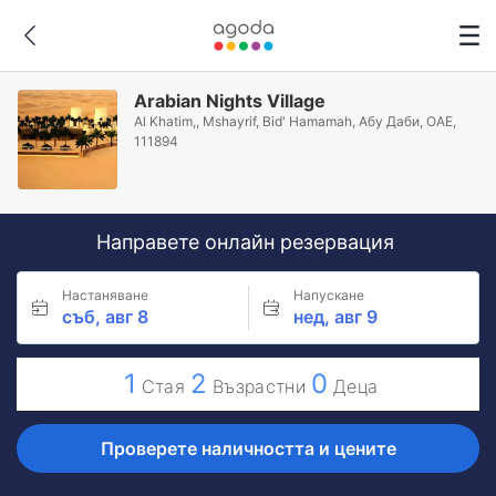
Arabian Nights Village
Al Khatim,, Mshayrif, Bid' Hamamah, Абу Даби, ОАЕ,
111894
Направете онлайн резервация
Настаняване
Напускане
съб, авг 8
нед, авг 9
1
2
0
Стая
Възрастни
Деца
Проверете наличността и цените