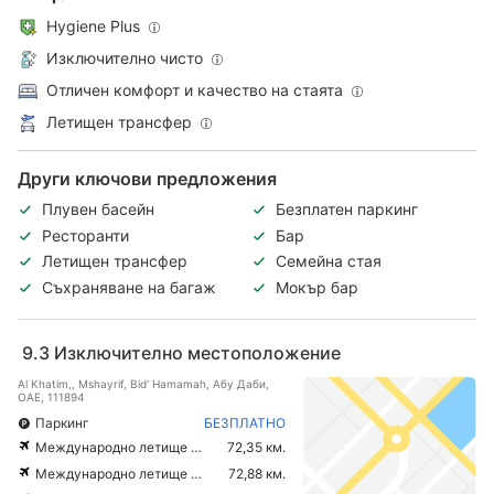
Hygiene Plus
Изключително чисто
Отличен комфорт и качество на стаята
Летищен трансфер
Други ключови предложения
Плувен басейн
Безплатен паркинг
Ресторанти
Бар
Летищен трансфер
Семейна стая
Съхраняване на багаж
Мокър бар
9.3
Изключително местоположение
Al Khatim,, Mshayrif, Bid' Hamamah, Абу Даби,
ОАЕ, 111894
Паркинг
БЕЗПЛАТНО
Международно летище Abu Dhabi
72,35 км.
Международно летище Al Ain
72,88 км.