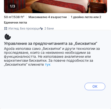
1/3
50 m²/538 ft²
Максимално 4 възрастни
1 двойно легло или 2
Единични легла
Изглед: Без прозорци
2 бани
Вижте цените
Управление за предпочитанията за „бисквитки“
Agoda използва само „бисквитки“ и други технологии за
проследяване, които са неизменно необходими за
Премиум суит (Premium Suite)
44 m²/474 ft²
функционалността. Не използваме аналитични или
маркетингови бисквитки. За повече подробности за
„бисквитките“ кликнете
тук
ОК
1/3