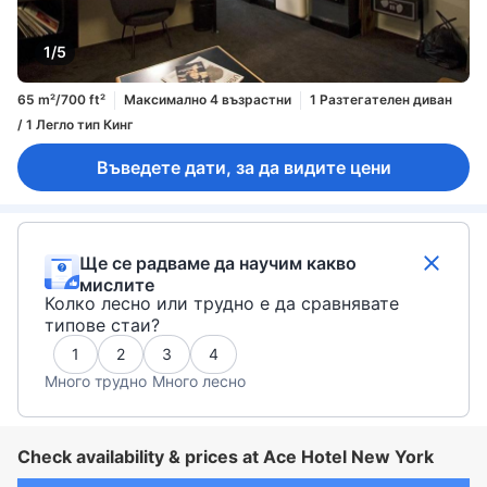
1/5
65 m²/700 ft²
Максимално 4 възрастни
1 Разтегателен диван
/ 1 Легло тип Кинг
Въведете дати, за да видите цени
Ще се радваме да научим какво
мислите
Колко лесно или трудно е да сравнявате
типове стаи?
1
2
3
4
Много трудно
Много лесно
Check availability & prices at Ace Hotel New York