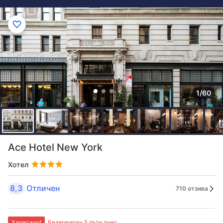
1/60
Ace Hotel New York
Хотел
8,3
Отличен
710 отзива
Харесано!
Резервиран 5 пъти днес