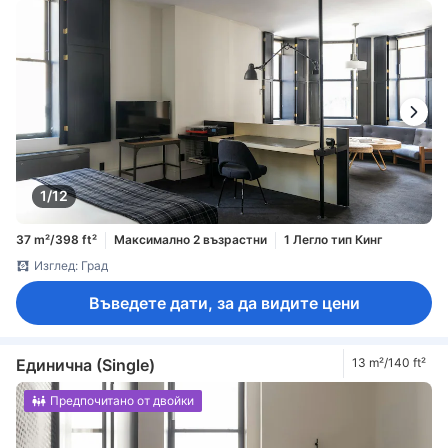
1/12
37 m²/398 ft²
Максимално 2 възрастни
1 Легло тип Кинг
Изглед: Град
Въведете дати, за да видите цени
Единична (Single)
13 m²/140 ft²
Предпочитано от двойки