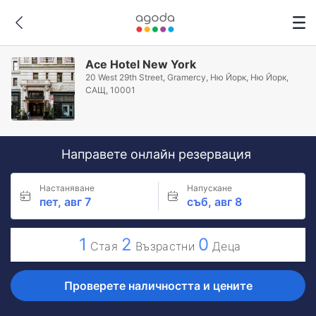
Ace Hotel New York
20 West 29th Street, Gramercy, Ню Йорк, Ню Йорк,
САЩ, 10001
Направете онлайн резервация
Настаняване
Напускане
пет, авг 7
съб, авг 8
1
2
0
Стая
Възрастни
Деца
Проверете наличността и цените