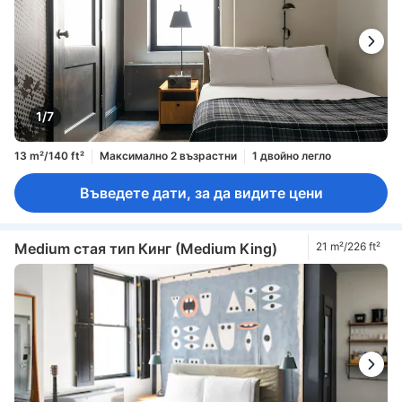
1/7
13 m²/140 ft²
Максимално 2 възрастни
1 двойно легло
Въведете дати, за да видите цени
Medium стая тип Кинг (Medium King)
21 m²/226 ft²