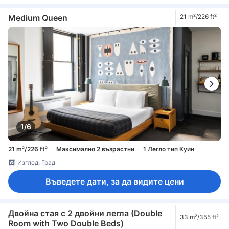
Medium Queen
21 m²/226 ft²
1/6
21 m²/226 ft²
Максимално 2 възрастни
1 Легло тип Куин
Изглед: Град
Въведете дати, за да видите цени
Двойна стая с 2 двойни легла (Double
33 m²/355 ft²
Room with Two Double Beds)