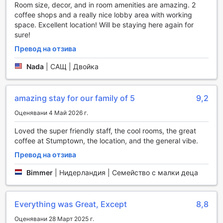
Room size, decor, and in room amenities are amazing. 2
насладите на уютната обстановка, докато гледате
coffee shops and a really nice lobby area with working
любимите си предавания или филми. Не пропускайте и
space. Excellent location! Will be staying here again for
магазина за подаръци и сувенири, където можете да
sure!
намерите уникални артикули, които да отнесете у дома,
за да запазите спомените от вашето пътуване в Ню
Превод на отзива
Йорк. Ace Hotel е перфектното място за развлечения и
Nada
|
САЩ | Двойка
отдих, съчетавайки стил и комфорт в сърцето на града.
Спортни съоръжения в Ace Hotel, Ню Йорк
amazing stay for our family of 5
9,2
Ace Hotel в Ню Йорк предлага изключителни спортни
Оценявани 4 Май 2026 г.
съоръжения, които са перфектни за активните гости,
желаещи да поддържат форма дори по време на
Loved the super friendly staff, the cool rooms, the great
пътуванията си. Фитнес центърът на хотела е оборудван
coffee at Stumptown, the location, and the general vibe.
с модерни уреди и предлага разнообразие от кардио и
Превод на отзива
силови тренировки. Просторната зала е проектирана с
внимание към детайла, осигурявайки комфортна и
Bimmer
|
Нидерландия | Семейство с малки деца
вдъхновяваща атмосфера за тренировка.
Гостите могат да се насладят на разнообразие от
фитнес уреди, включително бягащи пътеки,
Everything was Great, Except
8,8
велоергометри и тежести, които задоволяват нуждите
на всеки, независимо от нивото на подготовка. Освен
Оценявани 28 Март 2025 г.