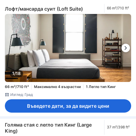
Лофт/мансарда суит (Loft Suite)
66 m²/710 ft²
1/18
66 m²/710 ft²
Максимално 4 възрастни
1 Легло тип Кинг
Изглед: Град
Въведете дати, за да видите цени
Голяма стая с легло тип Кинг (Large
37 m²/398 ft²
King)