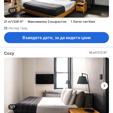
1/7
21 m²/226 ft²
Максимално 2 възрастни
1 Легло тип Кинг
Изглед: Град
Въведете дати, за да видите цени
Cozy
16 m²/172 ft²
1/7