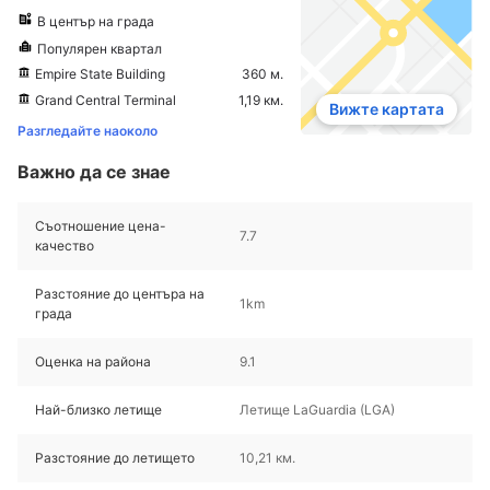
В център на града
Популярен квартал
Empire State Building
360 м.
Grand Central Terminal
1,19 км.
Вижте картата
Разгледайте наоколо
Важно да се знае
Съотношение цена-
7.7
качество
Разстояние до центъра на
1km
града
Оценка на района
9.1
Най-близко летище
Летище LaGuardia (LGA)
Разстояние до летището
10,21 км.