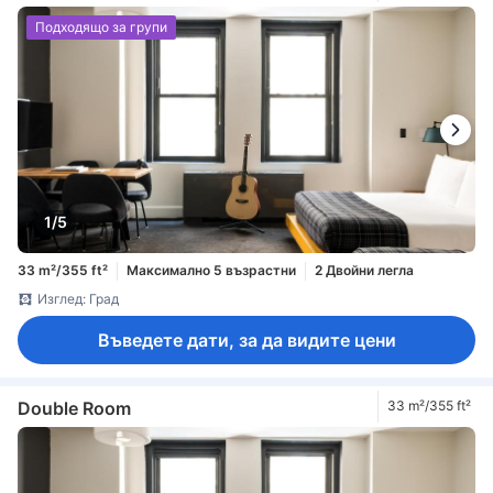
Подходящо за групи
1/5
33 m²/355 ft²
Максимално 5 възрастни
2 Двойни легла
Изглед: Град
Въведете дати, за да видите цени
Double Room
33 m²/355 ft²