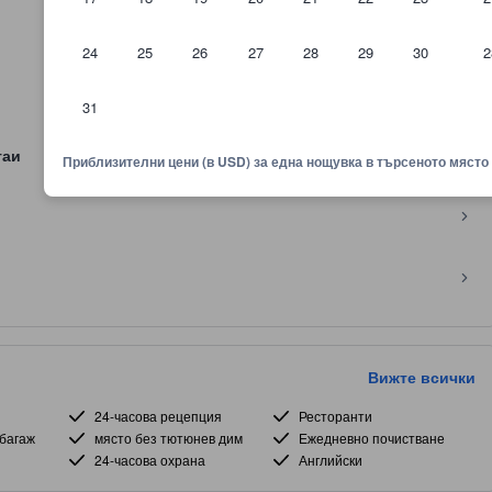
24
25
26
27
28
29
30
2
31
таи
Приблизителни цени (в USD) за една нощувка в търсеното място
Вижте всички
24-часова рецепция
Ресторанти
багаж
място без тютюнев дим
Ежедневно почистване
24-часова охрана
Английски