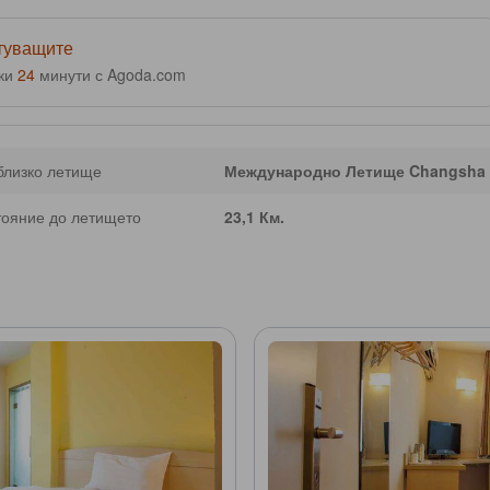
ътуващите
еки
24
минути с Agoda.com
близко летище
Международно Летище Changsha 
тояние до летището
23,1 Км.