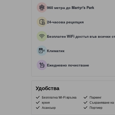
960 метра до Martyr's Park
24-часова рецепция
Безплатен WiFi достъп във всички с
Климатик
Ежедневно почистване
Удобства
Безплатна Wi-Fi връзка
Паркинг
кухня
Съхраняване на 
Асансьор
Портиер