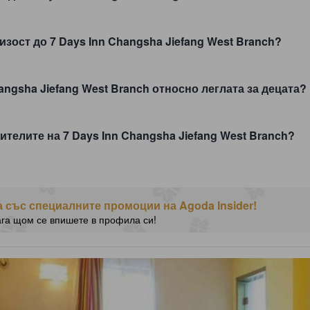
зост до 7 Days Inn Changsha Jiefang West Branch?
angsha Jiefang West Branch относно леглата за децата?
ителите на 7 Days Inn Changsha Jiefang West Branch?
 със специалните промоции на Agoda Insider!
ага щом се впишете в профила си!