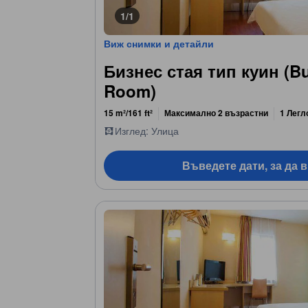
1/1
Виж снимки и детайли
Бизнес стая тип куин (B
Room)
15 m²/161 ft²
Максимално 2 възрастни
1 Легл
Изглед: Улица
Въведете дати, за да 