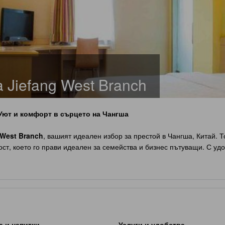
 Jiefang West Branch
Уют и комфорт в сърцето на Чангша
 West Branch
, вашият идеален избор за престой в Чангша, Китай. 
т, което го прави идеален за семейства и бизнес пътуващи. С уд
 на истинския дух на града. Хотелът предлага гъвкави часове за на
волява да планирате вашето пътуване без стрес. За семейства с дец
ъзраст между 3 и 12 години. Тук ще намерите уютни стаи, които са
.
Inn Changsha Jiefang West Branch
а и напитки
Услуги и удобства