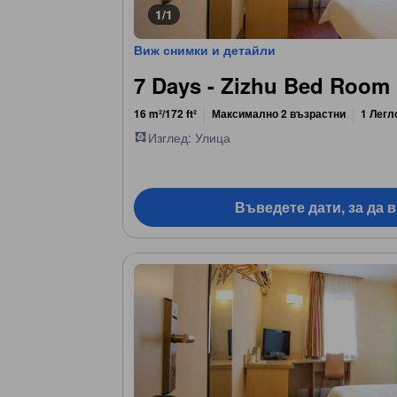
1/1
Виж снимки и детайли
7 Days - Zizhu Bed Room
16 m²/172 ft²
Максимално 2 възрастни
1 Легл
Изглед: Улица
Въведете дати, за да 