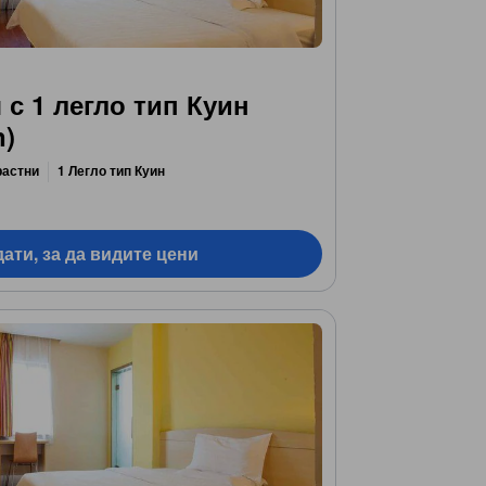
 с 1 легло тип Куин
n)
растни
1 Легло тип Куин
ати, за да видите цени