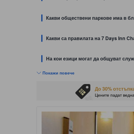
Какви обществени паркове има в бли
Какви са правилата на 7 Days Inn Ch
На кои езици могат да общуват служ
Покажи повече
До 30% отстъпка
Цените падат ведн