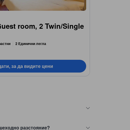
Guest room, 2 Twin/Single
растни
2 Единични легла
ати, за да видите цени
пешеходно разстояние?