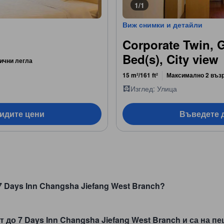
1/1
Виж снимки и детайли
m
Corporate Twin, 
Bed(s), City view
ични легла
15 m²/161 ft²
Максимално 2 въз
Изглед: Улица
видите цени
Въведете д
 Days Inn Changsha Jiefang West Branch?
т до 7 Days Inn Changsha Jiefang West Branch и са на 