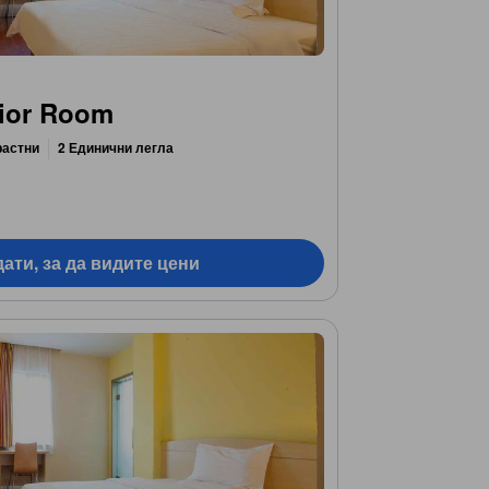
rior Room
растни
2 Единични легла
ати, за да видите цени