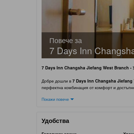
Повече за
7 Days Inn Changsha
7 Days Inn Changsha Jiefang West Branch
- 
Добре дошли в
7 Days Inn Changsha Jiefang
перфектна комбинация от комфорт и достъпнос
Inn е мястото, където можете да се насладите
Покажи повече
часа и напускане до 12:00 часа, което ви поз
като предлага безплатен престой за деца на в
разглеждане на забележителности или работа
Удобства
Удобства за комфорт и удобство в
7 Days 
Говорими езици
Хран