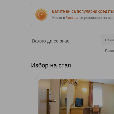
Датите ви са популярни сред п
Място в
Чангша
се резервира на вс
Важно да се знае
Най-
Разс
Избор на стая