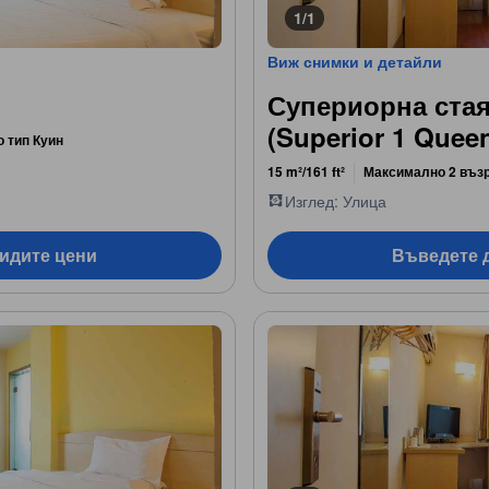
1/1
Виж снимки и детайли
Супериорна стая
(Superior 1 Quee
о тип Куин
15 m²/161 ft²
Максимално 2 въз
Изглед: Улица
видите цени
Въведете д