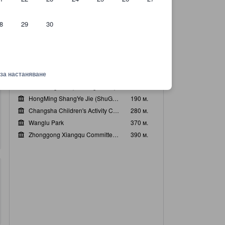
Популярни забележителности
Martyr's Park
950 м.
8
29
30
Changsha Bamboo Slips Museum
1,3 км.
Tianxin Tower
1,3 км.
Hunan Provincial Museum
1,8 км.
Град. музей Чанша
1,9 км.
 за настаняване
Най-близки забележителности
Bai Sheng Mall (Fu Yung Street)
150 м.
HongMing ShangYe Jie (ShuGuang ZhongLu)
190 м.
Changsha Children's Activity Centre
280 м.
Wanglu Park
370 м.
Zhonggong Xiangqu Committee Site
390 м.