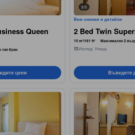
1/1
Виж снимки и детайли
usiness Queen
2 Bed Twin Supe
15 m²/161 ft²
Максимално 2 въз
Изглед: Улица
о тип Куин
видите цени
Въведете д