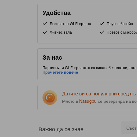
Удобства
Безплатна Wi-Fi връзка
Плувен басейн
Фитнес зала
Превоз с микроб
За нас
Паркингът и Wi-Fi връзката са винаги безплатни, так
С удобно разположение до Pico de Loro (Cutad) Cove,
Прочетете повече
интересни места за хранене. С оценка от 5.0 звезди
център на място.
Датите ви са популярни сред п
Място в
Nasugbu
се резервира на в
Важно да се знае
Съот