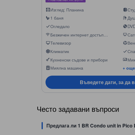
Изглед: Планина
Сту
1 баня
Ду
Огледало
DVD
Безжичен интернет достъп
Сат
(безплатен)
Телевизор
Вен
Климатик
Спа
Кухненски съдове и прибори
Мик
Миялна машина
+ още
Въведете дати, за да 
Често задавани въпроси
Предлага ли 1 BR Condo unit in Pico