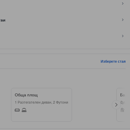
таи
Изберете стая
Обща площ
Баня
1 Разтегателен диван, 2 Футони
Душ, 