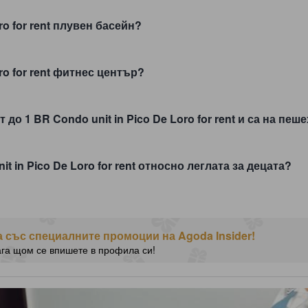
ro for rent плувен басейн?
ro for rent фитнес център?
 до 1 BR Condo unit in Pico De Loro for rent и са на пе
t in Pico De Loro for rent относно леглата за децата?
 със специалните промоции на Agoda Insider!
ага щом се впишете в профила си!