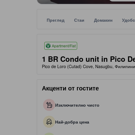
Преглед
Стаи
Домакин
Удобс
Оценките със звезди се базират на удобства, оце
tooltip
4 звезди от общо 5
Apartment/Flat
1 BR Condo unit in Pico De
Pico de Loro (Cutad) Cove, Nasugbu, Филипини
Акценти от гостите
Изключително чисто
Най-добра цена