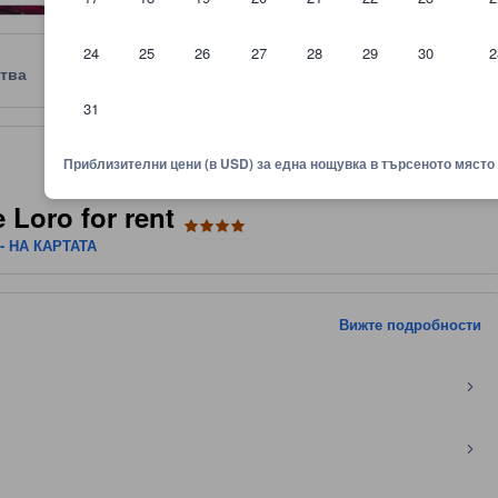
24
25
26
27
28
29
30
2
тва
Отзиви
Местоположение
Правила
31
нки от гости и размер на стаята, както и на други фактори.
Приблизителни цени (в USD) за една нощувка в търсеното място
 Loro for rent
- НА КАРТАТА
Вижте подробности