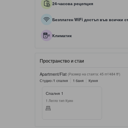
24-часова рецепция
Безплатен WiFi достъп във всички с
Климатик
Пространство и стаи
Apartment/Flat
(Размер на стаята: 45 m²/484 ft²)
Студио /1 спалня
1 баня
Кухня
Спалня 1
1 Легло тип Куин