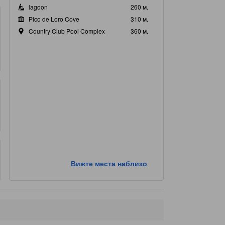
lagoon
260 м.
Pico de Loro Cove
310 м.
Country Club Pool Complex
360 м.
Вижте места наблизо