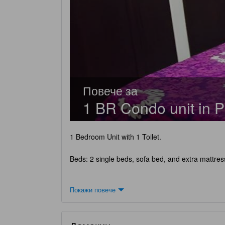
Повече за
1 BR Condo unit in P
1 Bedroom Unit with 1 Toilet.
Beds: 2 single beds, sofa bed, and extra mattre
Fully furnished Unit with:
Покажи повече
-spoons, forks, plates, glasses & mugs
-water dispenser with 5 gallon of water
-pot, pans & kitchen utensils
-rice cooker