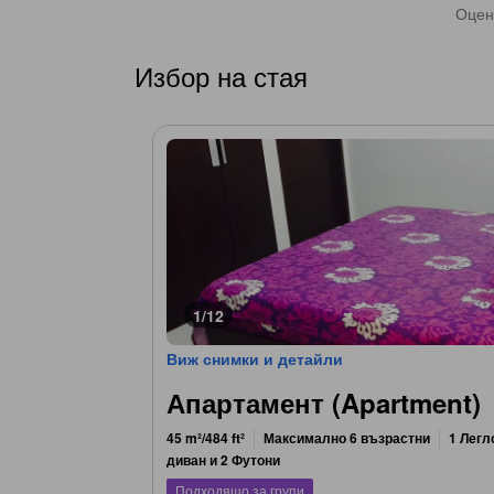
Оцен
Избор на стая
1/12
Виж снимки и детайли
Апартамент (Apartment)
45 m²/484 ft²
Максимално 6 възрастни
1 Легл
диван и 2 Футони
Подходящо за групи