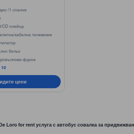
дио /1 спалня
ш
/CD плейър
елитна/кабелна телевизия
тилатор
лно бельо
ровълнова фурна
 10
видите цени
 De Loro for rent услуга с автобус совалка за придвижва