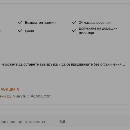
Безплатен паркинг
24-часова рецепция
Допускане на домашни
ус
кухня
любимци
а че можете да останете във връзка и да се придвижвате без ограничения.
 част от Nasugbu, този обект ви дава близък достъп до атракции и
, този обект предоставя на гостите достъп до външен басейн и фитнес
ътуващите
секи
22
минути с Agoda.com
ношение цена-качество
9,6