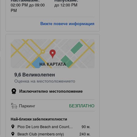
02:00 PM до 09:00
до 12:00 PM
PM
Вижте повече информация
НА КАРТАТА
9,6
Великолепен
Оценка на местоположението
Изключително местоположение
 & тоалетни принадлежнсоти
Кухня
Гответе си сами
Паркинг
БЕЗПЛАТНО
Огледало
Кухненски съдове и при
Миялна машина, Напълно
Хладилник
Най-близки забележителности
Pico De Loro Beach and Country Club
90 м.
Beach Club (members only)
240 м.